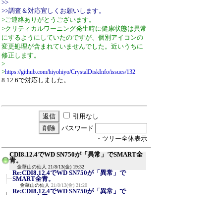
>>
>>調査＆対応宜しくお願いします。
>ご連絡ありがとうございます。
>クリティカルワーニング発生時に健康状態は異常
にするようにしていたのですが、個別アイコンの
変更処理が含まれていませんでした。近いうちに
修正します。
>
>
https://github.com/hiyohiyo/CrystalDiskInfo/issues/132
8.12.6で対応しました。
引用なし
パスワード
・ツリー全体表示
CDI8.12.4でWD SN750が「異常」でSMART全
青。
金華山の仙人
21/8/13(金) 19:32
Re:CDI8.12.4でWD SN750が「異常」で
SMART全青。
金華山の仙人
21/8/13(金) 21:20
Re:CDI8.12.4でWD SN750が「異常」で
SMART全青。
ひよひよ
21/8/14(土) 9:53
Re:CDI8.12.4でWD SN750が「異常」で
SMART全青。
≪
ひよひよ
21/8/16(月) 20:30