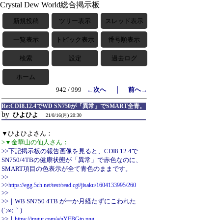
Crystal Dew World総合掲示板
新規投稿
ツリー表示
スレッド表示
一覧表示
トピック表示
番号順表示
検索
設定
過去ログ
ホーム
｜
942 / 999
←次へ
前へ→
Re:CDI8.12.4でWD SN750が「異常」でSMART全青。
by
ひよひよ
21/8/16(月) 20:30
▼ひよひよさん：
>▼金華山の仙人さん：
>>下記掲示板の報告画像を見ると、CDI8.12.4で
SN750/4TBの健康状態が「異常」で赤色なのに、
SMART項目の色表示が全て青色のままです。
>>
>>
https://egg.5ch.net/test/read.cgi/jisaku/1604133995/260
>>
>>｜WB SN750 4TB が一か月経たずにこわれた
(´;ω;｀)
>>｜
https://imgur.com/a/nYFBGtp.png