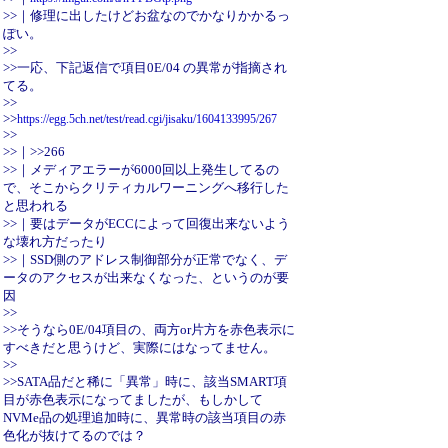
>>｜修理に出したけどお盆なのでかなりかかるっ
ぽい。
>>
>>一応、下記返信で項目0E/04 の異常が指摘され
てる。
>>
>>
https://egg.5ch.net/test/read.cgi/jisaku/1604133995/267
>>
>>｜>>266
>>｜メディアエラーが6000回以上発生してるの
で、そこからクリティカルワーニングへ移行した
と思われる
>>｜要はデータがECCによって回復出来ないよう
な壊れ方だったり
>>｜SSD側のアドレス制御部分が正常でなく、デ
ータのアクセスが出来なくなった、というのが要
因
>>
>>そうなら0E/04項目の、両方or片方を赤色表示に
すべきだと思うけど、実際にはなってません。
>>
>>SATA品だと稀に「異常」時に、該当SMART項
目が赤色表示になってましたが、もしかして
NVMe品の処理追加時に、異常時の該当項目の赤
色化が抜けてるのでは？