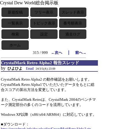
Crystal Dew World総合掲示板
新規投稿
ツリー表示
スレッド表示
一覧表示
トピック表示
番号順表示
検索
設定
過去ログ
ホーム
｜
315 / 999
←次へ
前へ→
CrystalMark Retro Alpha2 報告スレッド
by
ひよひよ
Email
24/3/5(火) 23:09
CrystalMark Retro Alpha2 の動作確認をお願いします。
CrystalMark Retro Alpha1でいただいたデータをもとに総
合スコアの算出方法を変更しています。
また、CrystalMark Retroは、CrystalMark 2004のベンチマ
ーク測定部分の多くのコードを流用しています。
Windows XP以降（x86/x64/ARM64）に対応しています。
■ダウンロード：