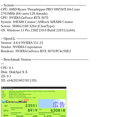
-- System --------------------------------------------------------------------
CPU: AMD Ryzen Threadripper PRO 5995WX 64-Cores
2701MHz (64 cores/128 threads)
GPU: NVIDIA GeForce RTX 3070
System: WRX80 Creator | ASRock WRX80 Creator
Screen: 3840x2160 32bit (ClearType)
OS: Windows 11 Pro 23H2 [10.0 Build 22631] (x64)
-- OpenGL --------------------------------------------------------------------
Version: 4.6.0 NVIDIA 551.23
Vendor: NVIDIA Corporation
Renderer: NVIDIA GeForce RTX 3070/PCIe/SSE2
-- Benchmark Version ------------------------------------------------------
---
CPU: 0.1
Disk: DiskSpd X.X
2D: 0.1
3D: x64(202402181120)