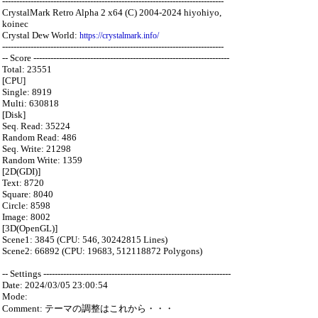
------------------------------------------------------------------------------
CrystalMark Retro Alpha 2 x64 (C) 2004-2024 hiyohiyo,
koinec
Crystal Dew World:
https://crystalmark.info/
------------------------------------------------------------------------------
-- Score ---------------------------------------------------------------------
Total: 23551
[CPU]
Single: 8919
Multi: 630818
[Disk]
Seq. Read: 35224
Random Read: 486
Seq. Write: 21298
Random Write: 1359
[2D(GDI)]
Text: 8720
Square: 8040
Circle: 8598
Image: 8002
[3D(OpenGL)]
Scene1: 3845 (CPU: 546, 30242815 Lines)
Scene2: 66892 (CPU: 19683, 512118872 Polygons)
-- Settings ------------------------------------------------------------------
Date: 2024/03/05 23:00:54
Mode:
Comment: テーマの調整はこれから・・・