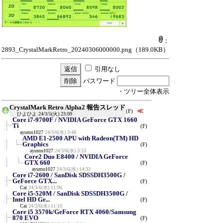
：
2893_CrystalMarkRetro_20240306000000.png
（189.0KB）
引用なし
パスワード
・ツリー全体表示
CrystalMark Retro Alpha2 報告スレッド
≪
(F)
ひよひよ
24/3/5(火) 23:09
Core i7-9700F / NVIDIA GeForce GTX 1660
Ti
(F)
ayumu1027
24/3/6(水) 3:48
AMD E1-2500 APU with Radeon(TM) HD
Graphics
(F)
ayumu1027
24/3/6(水) 3:53
Core2 Duo E8400 / NVIDIA GeForce
GTX 660
(F)
ayumu1027
24/3/6(水) 14:33
Core i7-2600 / SanDisk SDSSDH3500G /
GeForce GTX...
(F)
Cai
24/3/6(水) 11:06
Core i5-520M / SanDisk SDSSDH3500G /
Intel HD Gr...
(F)
Cai
24/3/6(水) 11:10
Core i5 3570k/GeForce RTX 4060/Samsung
870 EVO
(F)