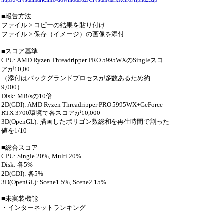
https://crystalmark.info/download/zz/CrystalMarkRetroAlpha2.zip
■報告方法
ファイル > コピーの結果を貼り付け
ファイル > 保存（イメージ）の画像を添付
■スコア基準
CPU: AMD Ryzen Threadripper PRO 5995WXのSingleスコ
アが10,00
（添付はバックグランドプロセスが多数あるため約
9,000）
Disk: MB/sの10倍
2D(GDI): AMD Ryzen Threadripper PRO 5995WX+GeForce
RTX 3700環境で各スコアが10,000
3D(OpenGL): 描画したポリゴン数総和を再生時間で割った
値を1/10
■総合スコア
CPU: Single 20%, Multi 20%
Disk: 各5%
2D(GDI): 各5%
3D(OpenGL): Scene1 5%, Scene2 15%
■未実装機能
・インターネットランキング