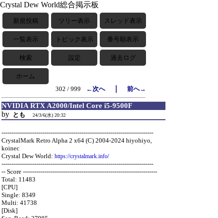
Crystal Dew World総合掲示板
新規投稿
ツリー表示
スレッド表示
一覧表示
トピック表示
番号順表示
検索
設定
過去ログ
ホーム
｜
302 / 999
←次へ
前へ→
NVIDIA RTX A2000/Intel Core i5-9500F
by
とも
24/3/6(水) 20:32
------------------------------------------------------------------------------
CrystalMark Retro Alpha 2 x64 (C) 2004-2024 hiyohiyo,
koinec
Crystal Dew World:
https://crystalmark.info/
------------------------------------------------------------------------------
-- Score ---------------------------------------------------------------------
Total: 11483
[CPU]
Single: 8349
Multi: 41738
[Disk]