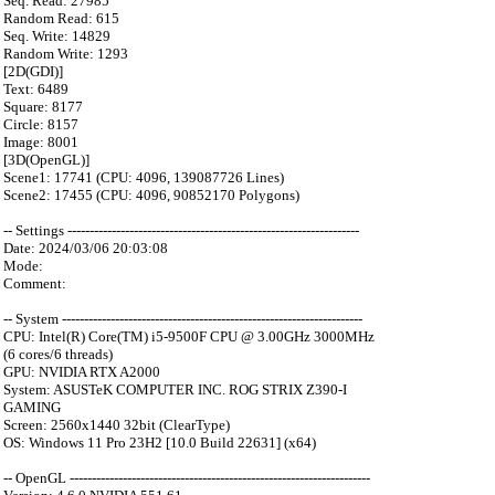
Seq. Read: 27985
Random Read: 615
Seq. Write: 14829
Random Write: 1293
[2D(GDI)]
Text: 6489
Square: 8177
Circle: 8157
Image: 8001
[3D(OpenGL)]
Scene1: 17741 (CPU: 4096, 139087726 Lines)
Scene2: 17455 (CPU: 4096, 90852170 Polygons)
-- Settings ------------------------------------------------------------------
Date: 2024/03/06 20:03:08
Mode:
Comment:
-- System --------------------------------------------------------------------
CPU: Intel(R) Core(TM) i5-9500F CPU @ 3.00GHz 3000MHz
(6 cores/6 threads)
GPU: NVIDIA RTX A2000
System: ASUSTeK COMPUTER INC. ROG STRIX Z390-I
GAMING
Screen: 2560x1440 32bit (ClearType)
OS: Windows 11 Pro 23H2 [10.0 Build 22631] (x64)
-- OpenGL --------------------------------------------------------------------