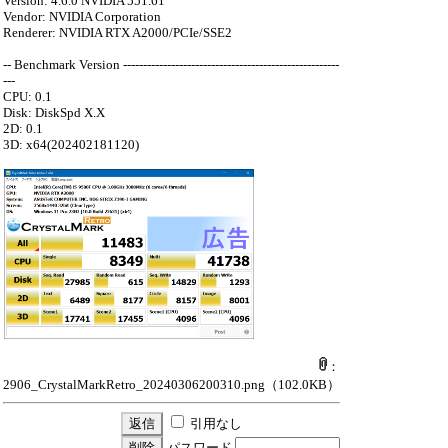
Version: 4.6.0 NVIDIA 551.61
Vendor: NVIDIA Corporation
Renderer: NVIDIA RTX A2000/PCIe/SSE2
-- Benchmark Version ------------------------------------------------------
---
CPU: 0.1
Disk: DiskSpd X.X
2D: 0.1
3D: x64(202402181120)
：
2906_CrystalMarkRetro_20240306200310.png
（102.0KB）
引用なし
パスワード