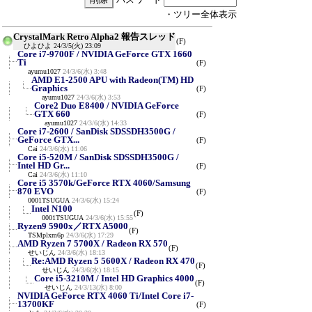
・ツリー全体表示
CrystalMark Retro Alpha2 報告スレッド
(F)
ひよひよ
24/3/5(火) 23:09
Core i7-9700F / NVIDIA GeForce GTX 1660
Ti
(F)
ayumu1027
24/3/6(水) 3:48
AMD E1-2500 APU with Radeon(TM) HD
Graphics
(F)
ayumu1027
24/3/6(水) 3:53
Core2 Duo E8400 / NVIDIA GeForce
GTX 660
(F)
ayumu1027
24/3/6(水) 14:33
Core i7-2600 / SanDisk SDSSDH3500G /
GeForce GTX...
(F)
Cai
24/3/6(水) 11:06
Core i5-520M / SanDisk SDSSDH3500G /
Intel HD Gr...
(F)
Cai
24/3/6(水) 11:10
Core i5 3570k/GeForce RTX 4060/Samsung
870 EVO
(F)
0001TSUGUA
24/3/6(水) 15:24
Intel N100
(F)
0001TSUGUA
24/3/6(水) 15:55
Ryzen9 5900x／RTX A5000
(F)
TSMplxm6p
24/3/6(水) 17:29
AMD Ryzen 7 5700X / Radeon RX 570
(F)
せいじん
24/3/6(水) 18:13
Re:AMD Ryzen 5 5600X / Radeon RX 470
(F)
せいじん
24/3/6(水) 18:15
Core i5-3210M / Intel HD Graphics 4000
(F)
せいじん
24/3/13(水) 8:00
NVIDIA GeForce RTX 4060 Ti/Intel Core i7-
13700KF
(F)