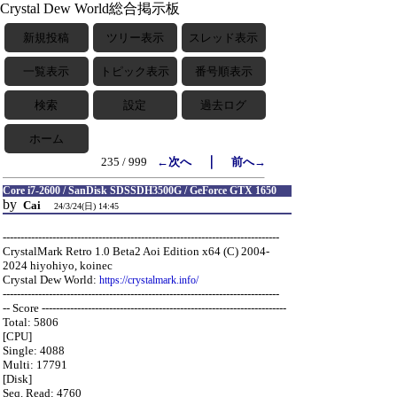
Crystal Dew World総合掲示板
新規投稿
ツリー表示
スレッド表示
一覧表示
トピック表示
番号順表示
検索
設定
過去ログ
ホーム
｜
235 / 999
←次へ
前へ→
Core i7-2600 / SanDisk SDSSDH3500G / GeForce GTX 1650
by
Cai
24/3/24(日) 14:45
------------------------------------------------------------------------------
CrystalMark Retro 1.0 Beta2 Aoi Edition x64 (C) 2004-
2024 hiyohiyo, koinec
Crystal Dew World:
https://crystalmark.info/
------------------------------------------------------------------------------
-- Score ---------------------------------------------------------------------
Total: 5806
[CPU]
Single: 4088
Multi: 17791
[Disk]
Seq. Read: 4760