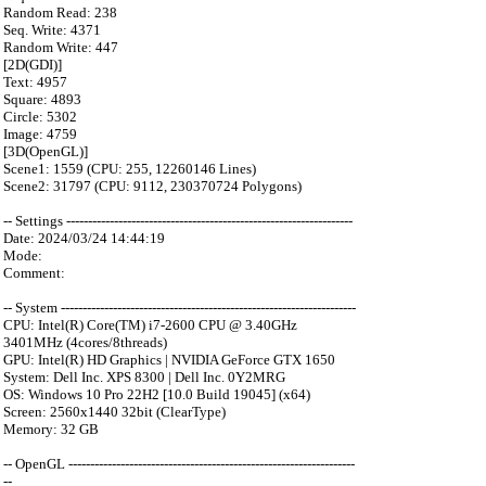
Random Read: 238
Seq. Write: 4371
Random Write: 447
[2D(GDI)]
Text: 4957
Square: 4893
Circle: 5302
Image: 4759
[3D(OpenGL)]
Scene1: 1559 (CPU: 255, 12260146 Lines)
Scene2: 31797 (CPU: 9112, 230370724 Polygons)
-- Settings ------------------------------------------------------------------
Date: 2024/03/24 14:44:19
Mode:
Comment:
-- System --------------------------------------------------------------------
CPU: Intel(R) Core(TM) i7-2600 CPU @ 3.40GHz
3401MHz (4cores/8threads)
GPU: Intel(R) HD Graphics | NVIDIA GeForce GTX 1650
System: Dell Inc. XPS 8300 | Dell Inc. 0Y2MRG
OS: Windows 10 Pro 22H2 [10.0 Build 19045] (x64)
Screen: 2560x1440 32bit (ClearType)
Memory: 32 GB
-- OpenGL ------------------------------------------------------------------
--