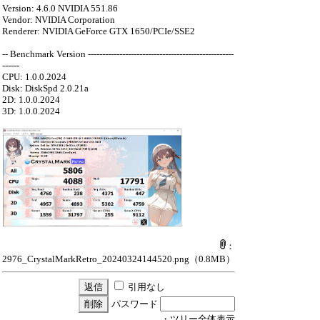
Version: 4.6.0 NVIDIA 551.86
Vendor: NVIDIA Corporation
Renderer: NVIDIA GeForce GTX 1650/PCIe/SSE2
-- Benchmark Version ---------------------------------------------------
------
CPU: 1.0.0.2024
Disk: DiskSpd 2.0.21a
2D: 1.0.0.2024
3D: 1.0.0.2024
：
2976_CrystalMarkRetro_20240324144520.png
（0.8MB）
引用なし
パスワード
・ツリー全体表示