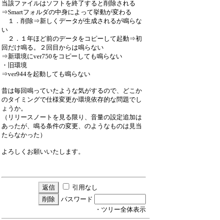
当該ファイルはソフトを終了すると削除される
⇒Smartフォルダの中身によって挙動が変わる
１．削除⇒新しくデータが生成されるが鳴らな
い
２．１年ほど前のデータをコピーして起動⇒初
回だけ鳴る。２回目からは鳴らない
⇒新環境にver750をコピーしても鳴らない
・旧環境
⇒ver944を起動しても鳴らない
昔は毎回鳴っていたような気がするので、どこか
のタイミングで仕様変更か環境依存的な問題でし
ょうか。
（リリースノートを見る限り、音量の設定追加は
あったが、鳴る条件の変更、のようなものは見当
たらなかった）
よろしくお願いいたします。
引用なし
パスワード
・ツリー全体表示