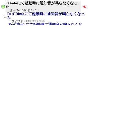
CDinfoにて起動時に通知音が鳴らなくなっ
た
≪
まー
24/10/6(日) 21:01
Re:CDinfoにて起動時に通知音が鳴らなくなっ
た
ひよひよ
24/10/8(火) 20:37
Re:CDinfoにて起動時に通知音が鳴らなくな
った
まー
24/10/9(水) 1:57
Re:CDinfoにて起動時に通知音が鳴らなくな
った
小緒吏
25/6/22(日) 10:30
Re:CDinfoにて起動時に通知音が鳴らなくな
った
小緒吏
25/6/22(日) 10:54
Re:CDinfoにて起動時に通知音が鳴らな
(F)
くなった
(F)
ひよひよ
25/6/22(日) 12:48
新規投稿
ツリー表示
スレッド表示
一覧表示
トピック表示
番号順表示
検索
設定
過去ログ
ホーム
｜
152 / 999
←次へ
前へ→