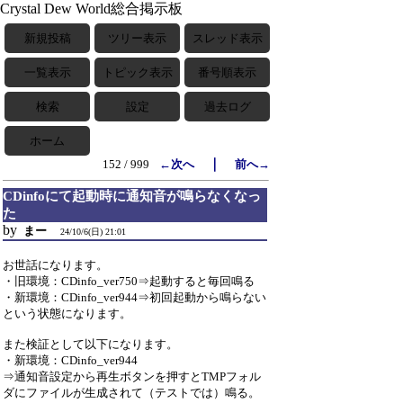
Crystal Dew World総合掲示板
新規投稿
ツリー表示
スレッド表示
一覧表示
トピック表示
番号順表示
検索
設定
過去ログ
ホーム
｜
152 / 999
←次へ
前へ→
CDinfoにて起動時に通知音が鳴らなくなっ
た
by
まー
24/10/6(日) 21:01
お世話になります。
・旧環境：CDinfo_ver750⇒起動すると毎回鳴る
・新環境：CDinfo_ver944⇒初回起動から鳴らない
という状態になります。
また検証として以下になります。
・新環境：CDinfo_ver944
⇒通知音設定から再生ボタンを押すとTMPフォル
ダにファイルが生成されて（テストでは）鳴る。