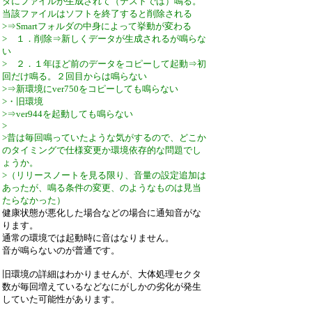
ダにファイルが生成されて（テストでは）鳴る。
当該ファイルはソフトを終了すると削除される
>⇒Smartフォルダの中身によって挙動が変わる
> １．削除⇒新しくデータが生成されるが鳴らな
い
> ２．１年ほど前のデータをコピーして起動⇒初
回だけ鳴る。２回目からは鳴らない
>⇒新環境にver750をコピーしても鳴らない
>・旧環境
>⇒ver944を起動しても鳴らない
>
>昔は毎回鳴っていたような気がするので、どこか
のタイミングで仕様変更か環境依存的な問題でし
ょうか。
>（リリースノートを見る限り、音量の設定追加は
あったが、鳴る条件の変更、のようなものは見当
たらなかった）
健康状態が悪化した場合などの場合に通知音がな
ります。
通常の環境では起動時に音はなりません。
音が鳴らないのが普通です。
旧環境の詳細はわかりませんが、大体処理セクタ
数が毎回増えているなどなにがしかの劣化が発生
していた可能性があります。