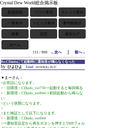
Crystal Dew World総合掲示板
新規投稿
ツリー表示
スレッド表示
一覧表示
トピック表示
番号順表示
検索
設定
過去ログ
ホーム
｜
151 / 999
←次へ
前へ→
Re:CDinfoにて起動時に通知音が鳴らなくなった
by
ひよひよ
Email
24/10/8(火) 20:37
▼まーさん：
>お世話になります。
>・旧環境：CDinfo_ver750⇒起動すると毎回鳴る
>・新環境：CDinfo_ver944⇒初回起動から鳴らな
い
>という状態になります。
>
>また検証として以下になります。
>・新環境：CDinfo_ver944
>⇒通知音設定から再生ボタンを押すとTMPフォル