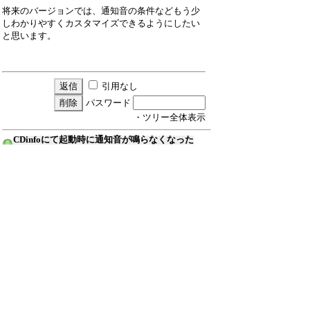
将来のバージョンでは、通知音の条件などもう少
しわかりやすくカスタマイズできるようにしたい
と思います。
引用なし
パスワード
・ツリー全体表示
CDinfoにて起動時に通知音が鳴らなくなった
まー
24/10/6(日) 21:01
Re:CDinfoにて起動時に通知音が鳴らなくな
った
≪
ひよひよ
24/10/8(火) 20:37
Re:CDinfoにて起動時に通知音が鳴らなくな
った
まー
24/10/9(水) 1:57
Re:CDinfoにて起動時に通知音が鳴らなくな
った
小緒吏
25/6/22(日) 10:30
Re:CDinfoにて起動時に通知音が鳴らなくな
った
小緒吏
25/6/22(日) 10:54
Re:CDinfoにて起動時に通知音が鳴らな
(F)
くなった
(F)
ひよひよ
25/6/22(日) 12:48
新規投稿
ツリー表示
スレッド表示