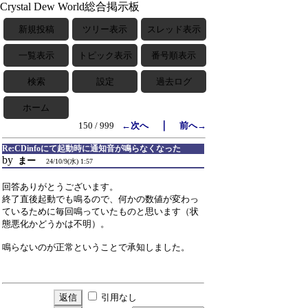
Crystal Dew World総合掲示板
新規投稿
ツリー表示
スレッド表示
一覧表示
トピック表示
番号順表示
検索
設定
過去ログ
ホーム
｜
150 / 999
←次へ
前へ→
Re:CDinfoにて起動時に通知音が鳴らなくなった
by
まー
24/10/9(水) 1:57
回答ありがとうございます。
終了直後起動でも鳴るので、何かの数値が変わっ
ているために毎回鳴っていたものと思います（状
態悪化かどうかは不明）。
鳴らないのが正常ということで承知しました。
引用なし