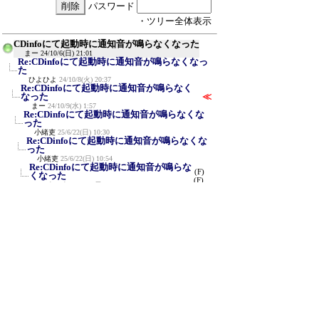
パスワード
・ツリー全体表示
CDinfoにて起動時に通知音が鳴らなくなった
まー
24/10/6(日) 21:01
Re:CDinfoにて起動時に通知音が鳴らなくなっ
た
ひよひよ
24/10/8(火) 20:37
Re:CDinfoにて起動時に通知音が鳴らなく
なった
≪
まー
24/10/9(水) 1:57
Re:CDinfoにて起動時に通知音が鳴らなくな
った
小緒吏
25/6/22(日) 10:30
Re:CDinfoにて起動時に通知音が鳴らなくな
った
小緒吏
25/6/22(日) 10:54
Re:CDinfoにて起動時に通知音が鳴らな
(F)
くなった
(F)
ひよひよ
25/6/22(日) 12:48
新規投稿
ツリー表示
スレッド表示
一覧表示
トピック表示
番号順表示
検索
設定
過去ログ
ホーム