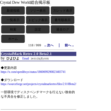
Crystal Dew World総合掲示板
新規投稿
ツリー表示
スレッド表示
一覧表示
トピック表示
番号順表示
検索
設定
過去ログ
ホーム
｜
118 / 999
←次へ
前へ→
CrystalMark Retro 2.0 Beta2.1
by
ひよひよ
Email
24/11/25(月) 0:01
◆更新内容
https://x.com/openlibsys/status/1860699290823483741
◆ダウンロード
https://sourceforge.net/projects/crystalmarkretro/files/2.0.0Beta2/
一部環境でディスクベンチマークを行えない致命的
な不具合を修正しました。