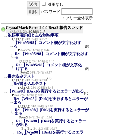
引用なし
パスワード
・ツリー全体表示
CrystalMark Retro 2.0.0 Beta2 報告スレッド
ひよひよ
24/11/24(日) 0:17
依頼事項詳細と主な制約事項
ひよひよ
24/11/24(日) 0:22
【Win95/98】コメント欄が文字化けす
る
(F)
PokuG
24/11/24(日) 8:44
Re:【Win95/98】コメント欄が文字化けす
る
ひよひよ
24/11/24(日) 9:10
Re:【Win95/98】コメント欄が文字化
けする
(F)
PokuG
24/11/24(日) 9:57
書き込みテスト
(F)
ひよひよ
24/11/24(日) 8:04
Re:書き込みテスト
ひよひよ
24/11/24(日) 8:45
【Win98】[Disk]を実行するとエラーが出る
(F)
PokuG
24/11/24(日) 8:38
Re:【Win98】[Disk]を実行するとエラーが
出る
ひよひよ
24/11/24(日) 9:07
Re:【Win98】[Disk]を実行するとエラーが
出る
PokuG
24/11/24(日) 10:02
Re:【Win98】[Disk]を実行するとエラー
が出る
ひよひよ
24/11/24(日) 10:17
Re:【Win98】[Disk]を実行するとエラ