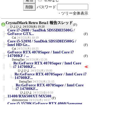
パスワード
・ツリー全体表示
CrystalMark Retro Beta1 報告スレッド
(F)
ひよひよ
24/3/20(水) 19:20
Core i7-2600 / SanDisk SDSSDH3500G /
GeForce GTX...
(F)
Cai
24/3/21(木) 10:19
Core i5-520M / SanDisk SDSSDH3500G /
Intel HD Gr...
(F)
Cai
24/3/21(木) 10:25
GeForce RTX 4070Super / Intel Core i7
14700KF / ...
(F)
DaringTact
24/3/21(木) 12:26
Re:GeForce RTX 4070Super / Intel Core
i7 14700KF...
≪
ひよひよ
24/3/21(木) 19:00
Re:GeForce RTX 4070Super / Intel Core i7
14700KF...
DaringTact
24/3/21(木) 21:15
Re:GeForce RTX 4070Super / Intel Core
i7 14700KF...
ひよひよ
24/3/22(金) 0:10
11400/RX6500XT/MX500
(F)
shimonocyou
24/3/21(木) 14:57
Core i5 3570K/GeForce RTX 4060/Samsung
870 EVO
(F)
0001TSUGUA
24/3/21(木) 17:32
Intel N100
(F)
0001TSUGUA
24/3/22(金) 17:02
新規投稿
ツリー表示
スレッド表示