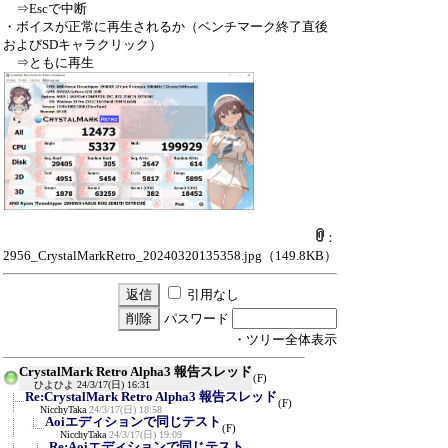
⇒Escで中断
・ボイスが正常に再生されるか（ベンチマーク終了直後
およびSDキャラクリック）
⇒ともに再生
：
2956_CrystalMarkRetro_20240320135358.jpg
（149.8KB）
引用なし
パスワード
・ツリー全体表示
CrystalMark Retro Alpha3 報告スレッド
(F)
ひよひよ
24/3/17(日) 16:31
Re:CrystalMark Retro Alpha3 報告スレッド
(F)
NicchyTaka
24/3/17(日) 18:58
Aoiエディションで同じテスト
(F)
NicchyTaka
24/3/17(日) 19:09
Re:Aoiエディションで同じテスト