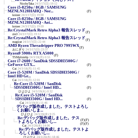
NicchyTaka
24/3/17(日) 19:12
Core i5-8250u / 8GB / SAMSUNG
MZNLN128HAHQ - Nor...
(F)
koinec
24/3/17(日) 19:00
Core i5-8250u / 8GB / SAMSUNG
MZNLN128HAHQ - Aoi...
koinec
24/3/17(日) 19:09
Re:CrystalMark Retro Alpha3 報告スレッド
(F)
zin3
24/3/17(日) 19:12
Re:CrystalMark Retro Alpha3 報告スレッド
(F)
magicat
24/3/17(日) 22:44
AMD Ryzen Threadripper PRO 7995WX
(F)
おにぎり
24/3/17(日) 23:37
Ryzen9 5900x RTX A5000
(F)
TSMplxm6p
24/3/18(月) 0:55
Core i7-2600 / SanDisk SDSSDH3500G /
GeForce GTX...
(F)
Cai
24/3/18(月) 11:45
Core i5-520M / SanDisk SDSSDH3500G /
Intel HD Gr...
(F)
Cai
24/3/18(月) 12:01
Re:Core i5-520M / SanDisk
SDSSDH3500G / Intel HD...
(F)
ひよひよ
24/3/19(火) 0:32
Re:Core i5-520M / SanDisk
SDSSDH3500G / Intel HD...
(F)
Cai
24/3/19(火) 11:46
デバッグ版作成しました。テストよろし
くお願いしま...
ひよひよ
24/3/20(水) 9:25
Re:デバッグ版作成しました。テス
(F)
(F)
トよろしくお願いし...
(F)
(F)
Cai
24/3/20(水) 14:06
Re:デバッグ版作成しました。テストよ
ろしくお願いし...
ひよひよ
24/3/20(水) 18:46