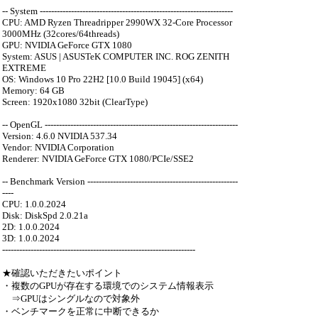
-- System --------------------------------------------------------------------
CPU: AMD Ryzen Threadripper 2990WX 32-Core Processor
3000MHz (32cores/64threads)
GPU: NVIDIA GeForce GTX 1080
System: ASUS | ASUSTeK COMPUTER INC. ROG ZENITH
EXTREME
OS: Windows 10 Pro 22H2 [10.0 Build 19045] (x64)
Memory: 64 GB
Screen: 1920x1080 32bit (ClearType)
-- OpenGL --------------------------------------------------------------------
Version: 4.6.0 NVIDIA 537.34
Vendor: NVIDIA Corporation
Renderer: NVIDIA GeForce GTX 1080/PCIe/SSE2
-- Benchmark Version -----------------------------------------------------
----
CPU: 1.0.0.2024
Disk: DiskSpd 2.0.21a
2D: 1.0.0.2024
3D: 1.0.0.2024
--------------------------------------------------------------------
★確認いただきたいポイント
・複数のGPUが存在する環境でのシステム情報表示
⇒GPUはシングルなので対象外
・ベンチマークを正常に中断できるか