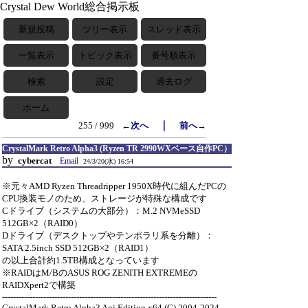
Crystal Dew World総合掲示板
新規投稿
ツリー表示
スレッド表示
一覧表示
トピック表示
番号順表示
検索
設定
過去ログ
ホーム
｜
255 / 999
←次へ
前へ→
CrystalMark Retro Alpha3 (Ryzen TR 2990WXベース自作PC）
by
cybercat
Email
24/3/20(水) 16:54
※元々AMD Ryzen Threadripper 1950X時代に組んだPCの
CPU換装モノのため、ストレージが特殊な構成です
Cドライブ（システムの大部分）：M.2 NVMeSSD
512GB×2（RAID0）
Dドライブ（デスクトップやテンポラリ系を分離）：
SATA 2.5inch SSD 512GB×2（RAID1）
の以上合計約1.5TB構成となっています
※RAIDはM/BのASUS ROG ZENITH EXTREMEの
RAIDXpert2で構築
------------------------------------------------------------------------------
CrystalMark Retro Alpha3 Aoi Edition x64 (C) 2004-2024