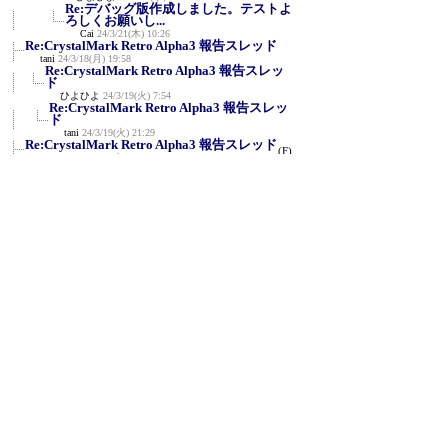
Re:デバッグ版作成しました。テストよ
ろしくお願いし...
Cai
24/3/21(木) 10:26
Re:CrystalMark Retro Alpha3 報告スレッド
tani
24/3/18(月) 19:58
Re:CrystalMark Retro Alpha3 報告スレッ
ド
ひよひよ
24/3/19(火) 7:54
Re:CrystalMark Retro Alpha3 報告スレッ
ド
tani
24/3/19(火) 21:29
Re:CrystalMark Retro Alpha3 報告スレッド
(F)
LQEC87
24/3/19(火) 16:06
Aoi Editionでもう一度
(F)
LQEC87
24/3/19(火) 16:19
3GPU
(F)
Jigar
24/3/20(水) 0:21
Re:3GPU
ひよひよ
24/3/20(水) 18:47
Re:CrystalMark Retro Alpha3 報告スレッド
(F)
まりも
24/3/20(水) 10:43
CrystalMark Retro Alpha3 (Ryzen TR
(F)
2990WXベース自...
≪
cybercat
24/3/20(水) 16:54
11400/RX6500XT/MX500
(F)
shimonocyou
24/3/21(木) 14:55
CrystalMark Retro 1.0 Beta1のzipでウイルス
反応が...
匿名
24/3/21(木) 15:06
Re:CrystalMark Retro 1.0 Beta1のzipでウイル
ス反応...
ひよひよ
24/3/22(金) 18:44
Re:CrystalMark Retro 1.0 Beta1のzipでウイ
ルス反応...
匿名
24/3/25(月) 11:26
Re:CrystalMark Retro 1.0 Beta1のzipでウイ