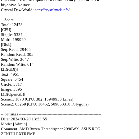
hiyohiyo, koinec
Crystal Dew World:
https://crystalmark.info/
------------------------------------------------------------------------------
-- Score ---------------------------------------------------------------------
Total: 12473
[CPU]
Single: 5337
Multi: 199929
[Disk]
Seq. Read: 29405
Random Read: 305
Seq. Write: 2647
Random Write: 614
[2D(GDI)]
Text: 4951
Square: 5454
Circle: 5817
Image: 5895
[3D(OpenGL)]
Scene1: 1878 (CPU: 382, 15949933 Lines)
Scene2: 63259 (CPU: 18452, 509063310 Polygons)
-- Settings ------------------------------------------------------------------
Date: 2024/03/20 13:53:55
Mode: [Admin]
Comment: AMD Ryzen Threadripper 2990WX+ASUS ROG
ZENITH EXTREME