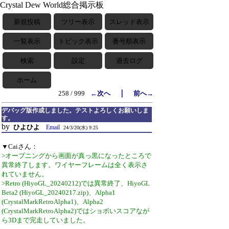
Crystal Dew World総合掲示板
新規投稿
ツリー表示
スレッド表示
一覧表示
トピック表示
番号順表示
検索
設定
過去ログ
ホーム
｜
258 / 999
←次へ
前へ→
デバッグ版作成しました。テストよろしくお願いしま
す。
by
ひよひよ
Email
24/3/20(水) 9:25
▼Caiさん：
>オープニングから画面が真っ黒になったところで
異常終了します。ワイヤーフレームは全く表示さ
れていません。
>Retro (HiyoGL_20240212)では異常終了、HiyoGL
Beta2 (HiyoGL_20240217.zip)、Alpha1
(CrystalMarkRetroAlpha1)、Alpha2
(CrystalMarkRetroAlpha2)ではショボいスコアなが
ら3Dまで完走していました。