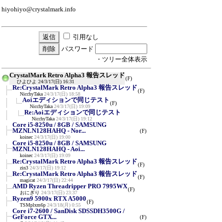
hiyohiyo@crystalmark.info
引用なし
パスワード
・ツリー全体表示
CrystalMark Retro Alpha3 報告スレッド
(F)
ひよひよ
24/3/17(日) 16:31
Re:CrystalMark Retro Alpha3 報告スレッド
(F)
NicchyTaka
24/3/17(日) 18:58
Aoiエディションで同じテスト
(F)
NicchyTaka
24/3/17(日) 19:09
Re:Aoiエディションで同じテスト
NicchyTaka
24/3/17(日) 19:12
Core i5-8250u / 8GB / SAMSUNG
MZNLN128HAHQ - Nor...
(F)
koinec
24/3/17(日) 19:00
Core i5-8250u / 8GB / SAMSUNG
MZNLN128HAHQ - Aoi...
koinec
24/3/17(日) 19:09
Re:CrystalMark Retro Alpha3 報告スレッド
(F)
zin3
24/3/17(日) 19:12
Re:CrystalMark Retro Alpha3 報告スレッド
(F)
magicat
24/3/17(日) 22:44
AMD Ryzen Threadripper PRO 7995WX
(F)
おにぎり
24/3/17(日) 23:37
Ryzen9 5900x RTX A5000
(F)
TSMplxm6p
24/3/18(月) 0:55
Core i7-2600 / SanDisk SDSSDH3500G /
GeForce GTX...
(F)