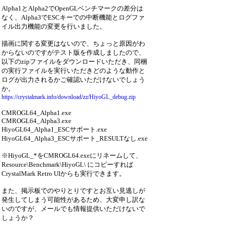
Alpha1とAlpha2でOpenGLベンチマークの差分は
なく、Alpha3でESCキーでの中断機能とログファ
イル出力機能の変更を行いました。
描画に関する変更はないので、ちょっと原因がわ
からないのですがテスト版を作成しましたので、
以下のzipファイルをダウンロードいただき、同梱
の実行ファイルを実行いただきどのような動作と
ログが出力されるかご確認いただけないでしょう
か。
https://crystalmark.info/download/zz/HiyoGL_debug.zip
CMROGL64_Alpha1.exe
CMROGL64_Alpha3.exe
HiyoGL64_Alpha1_ESCサポート.exe
HiyoGL64_Alpha3_ESCサポート_RESULTなし.exe
※HiyoGL_*をCMROGL64.exeにリネームして、
Resource\Benchmark\HiyoGL\ にコピーすれば
CrystalMark Retro UIからも実行できます。
また、掲示板でのやりとりですとお互い見逃しが
発生してしまう可能性があるため、大変申し訳な
いのですが、メールでも情報提供いただけないで
しょうか？