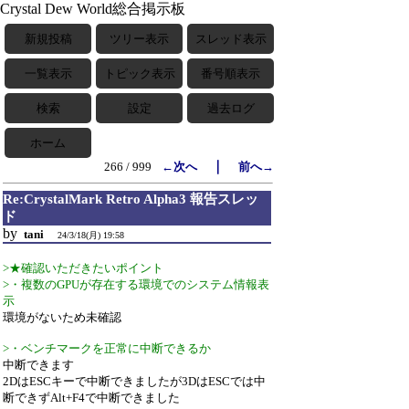
Crystal Dew World総合掲示板
新規投稿
ツリー表示
スレッド表示
一覧表示
トピック表示
番号順表示
検索
設定
過去ログ
ホーム
｜
266 / 999
←次へ
前へ→
Re:CrystalMark Retro Alpha3 報告スレッ
ド
by
tani
24/3/18(月) 19:58
>★確認いただきたいポイント
>・複数のGPUが存在する環境でのシステム情報表
示
環境がないため未確認
>・ベンチマークを正常に中断できるか
中断できます
2DはESCキーで中断できましたが3DはESCでは中
断できずAlt+F4で中断できました