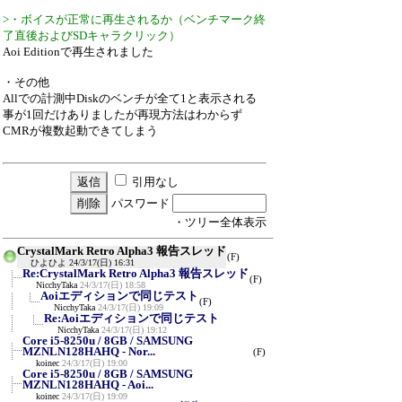
>・ボイスが正常に再生されるか（ベンチマーク終
了直後およびSDキャラクリック）
Aoi Editionで再生されました
・その他
Allでの計測中Diskのベンチが全て1と表示される
事が1回だけありましたが再現方法はわからず
CMRが複数起動できてしまう
引用なし
パスワード
・ツリー全体表示
CrystalMark Retro Alpha3 報告スレッド
(F)
ひよひよ
24/3/17(日) 16:31
Re:CrystalMark Retro Alpha3 報告スレッド
(F)
NicchyTaka
24/3/17(日) 18:58
Aoiエディションで同じテスト
(F)
NicchyTaka
24/3/17(日) 19:09
Re:Aoiエディションで同じテスト
NicchyTaka
24/3/17(日) 19:12
Core i5-8250u / 8GB / SAMSUNG
MZNLN128HAHQ - Nor...
(F)
koinec
24/3/17(日) 19:00
Core i5-8250u / 8GB / SAMSUNG
MZNLN128HAHQ - Aoi...
koinec
24/3/17(日) 19:09