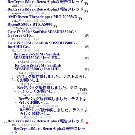
Re:CrystalMark Retro Alpha3 報告スレッド
(F)
zin3
24/3/17(日) 19:12
Re:CrystalMark Retro Alpha3 報告スレッド
(F)
magicat
24/3/17(日) 22:44
AMD Ryzen Threadripper PRO 7995WX
(F)
おにぎり
24/3/17(日) 23:37
Ryzen9 5900x RTX A5000
(F)
TSMplxm6p
24/3/18(月) 0:55
Core i7-2600 / SanDisk SDSSDH3500G /
GeForce GTX...
(F)
Cai
24/3/18(月) 11:45
Core i5-520M / SanDisk SDSSDH3500G /
Intel HD Gr...
(F)
Cai
24/3/18(月) 12:01
Re:Core i5-520M / SanDisk
SDSSDH3500G / Intel HD...
(F)
ひよひよ
24/3/19(火) 0:32
Re:Core i5-520M / SanDisk
SDSSDH3500G / Intel HD...
(F)
Cai
24/3/19(火) 11:46
デバッグ版作成しました。テストよろし
くお願いしま...
ひよひよ
24/3/20(水) 9:25
Re:デバッグ版作成しました。テス
(F)
(F)
トよろしくお願いし...
(F)
(F)
Cai
24/3/20(水) 14:06
Re:デバッグ版作成しました。テストよ
ろしくお願いし...
ひよひよ
24/3/20(水) 18:46
Re:デバッグ版作成しました。テストよ
ろしくお願いし...
Cai
24/3/21(木) 10:26
Re:CrystalMark Retro Alpha3 報告スレッド
≪
tani
24/3/18(月) 19:58
Re:CrystalMark Retro Alpha3 報告スレッ
ド