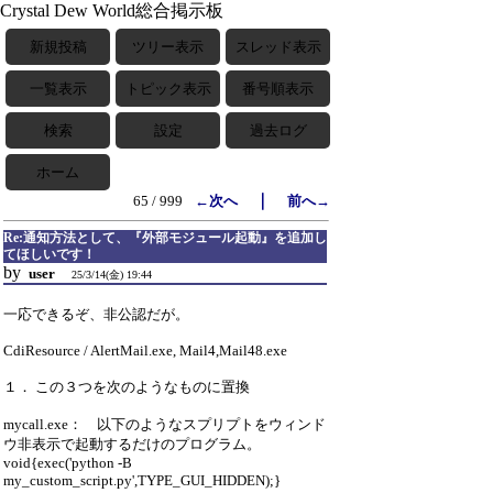
Crystal Dew World総合掲示板
新規投稿
ツリー表示
スレッド表示
一覧表示
トピック表示
番号順表示
検索
設定
過去ログ
ホーム
｜
65 / 999
←次へ
前へ→
Re:通知方法として、『外部モジュール起動』を追加し
てほしいです！
by
user
25/3/14(金) 19:44
一応できるぞ、非公認だが。
CdiResource / AlertMail.exe, Mail4,Mail48.exe
１． この３つを次のようなものに置換
mycall.exe： 以下のようなスプリプトをウィンド
ウ非表示で起動するだけのプログラム。
void{exec('python -B
my_custom_script.py',TYPE_GUI_HIDDEN);}