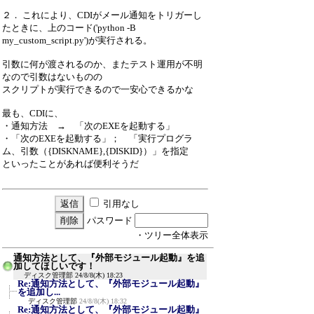
２． これにより、CDIがメール通知をトリガーし
たときに、上のコード('python -B
my_custom_script.py')が実行される。
引数に何が渡されるのか、またテスト運用が不明
なので引数はないものの
スクリプトが実行できるので一安心できるかな
最も、CDIに、
・通知方法 → 「次のEXEを起動する」
・「次のEXEを起動する」； 「実行プログラ
ム、引数（{DISKNAME},{DISKID}）」を指定
といったことがあれば便利そうだ
引用なし
パスワード
・ツリー全体表示
通知方法として、『外部モジュール起動』を追
加してほしいです！
ディスク管理部
24/8/8(木) 18:23
Re:通知方法として、『外部モジュール起動』
を追加し...
ディスク管理部
24/8/8(木) 18:32
Re:通知方法として、『外部モジュール起動』