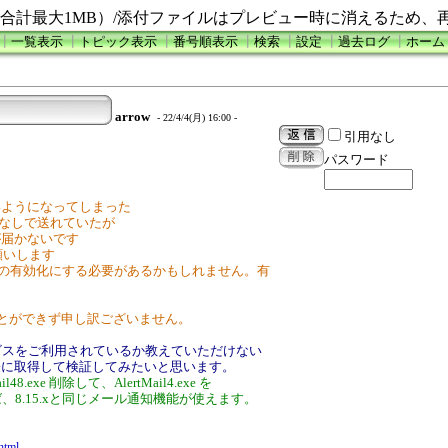
合計最大1MB）/添付ファイルはプレビュー時に消えるため、
┃
一覧表示
┃
トピック表示
┃
番号順表示
┃
検索
┃
設定
┃
過去ログ
┃
ホーム
arrow
- 22/4/4(月) 16:00 -
引用なし
パスワード
ないようになってしまった
ﾞｯｸｽなしで送れていたが
ルが届かないです
願いします
オプションの有効化にする必要があるかもしれません。有
ことができず申し訳ございません。
ビスをご利用されているか教えていただけない
際に取得して検証してみたいと思います。
l48.exe 削除して、AlertMail4.exe を
だければ、8.15.xと同じメール通知機能が使えます。
html