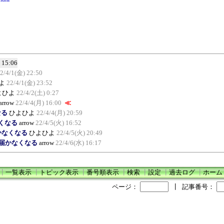
 15:06
2/4/1(金) 22:50
よ
22/4/1(金) 23:52
よひよ
22/4/2(土) 0:27
arrow
22/4/4(月) 16:00
≪
なる
ひよひよ
22/4/4(月) 20:59
なくなる
arrow
22/4/5(火) 16:52
かなくなる
ひよひよ
22/4/5(火) 20:49
が届かなくなる
arrow
22/4/6(水) 16:17
┃
一覧表示
┃
トピック表示
┃
番号順表示
┃
検索
┃
設定
┃
過去ログ
┃
ホーム
ページ：
┃
記事番号：