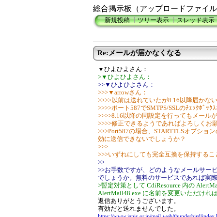
総合掲示板（アップロードファイル
新規投稿
┃
ツリー表示
┃
スレッド表示
Re:メールが届かなくなる
▼ひよひよさん：
>▼ひよひよさん：
>>▼ひよひよさん：
>>>▼arrowさん：
>>>>以前は送れていたが8.16以降届か
>>>>ポート587でSMTPS/SSLのﾁｪｯｸﾎ
>>>>8.16以降の同設定を行ってもメー
>>>>修正できるようであればよろしくお
>>>Port587の場合、STARTTLS
効に送信できないでしょうか？
>>>
>>>いずれにしても完全互換を保持する
>>
>>お手数ですが、どのようなメールサー
でしょうか。無料のサービスであれば実
>暫定対策として CdiResource 内の AlertMai
AlertMail48.exe に名前を変更いた
返信ありがとうございます。
有効だと送れませんでした。
https://www.janis.or.jp/mail-web/thunderbird/index.