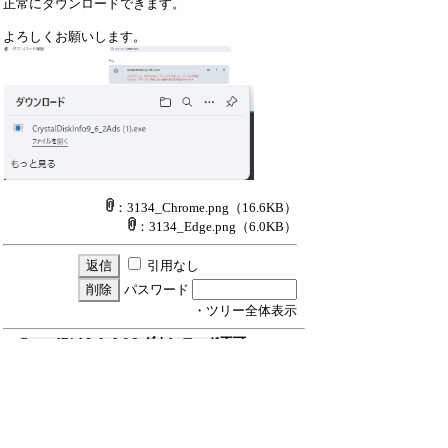
正常にダウンロードできます。

：3134_Chrome.png
（16.6KB）
：3134_Edge.png
（6.0KB）
引用なし
パスワード
・ツリー全体表示
CrystalDiskInfo 9.6.2 ダウンロード不可
≪
(F)
(F)
YMO
25/3/7(金) 17:53
Re:CrystalDiskInfo 9.6.2 ダウンロード不可
ひよひよ
25/3/8(土) 9:21
新規投稿
ツリー表示
スレッド表示