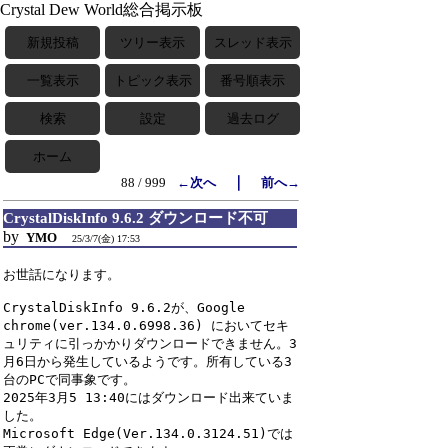
Crystal Dew World総合掲示板
新規投稿
ツリー表示
スレッド表示
一覧表示
トピック表示
番号順表示
検索
設定
過去ログ
ホーム
｜
88 / 999
←次へ
前へ→
CrystalDiskInfo 9.6.2 ダウンロード不可
by
YMO
25/3/7(金) 17:53
お世話になります。

CrystalDiskInfo 9.6.2が、Google 
chrome(ver.134.0.6998.36) においてセキ
ュリティに引っかかりダウンロードできません。3
月6日から発生しているようです。所有している3
台のPCで同事象です。

2025年3月5 13:40にはダウンロード出来ていま
した。

Microsoft Edge(Ver.134.0.3124.51)では