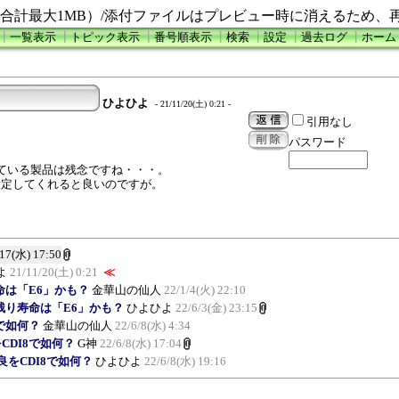
合計最大1MB）/添付ファイルはプレビュー時に消えるため、
┃
一覧表示
┃
トピック表示
┃
番号順表示
┃
検索
┃
設定
┃
過去ログ
┃
ホーム
ひよひよ
- 21/11/20(土) 0:21 -
引用なし
パスワード
扱っている製品は残念ですね・・・。
設定してくれると良いのですが。
/17(水) 17:50
よ
21/11/20(土) 0:21
≪
残り寿命は「E6」かも？
金華山の仙人
22/1/4(火) 22:10
0 GBの残り寿命は「E6」かも？
ひよひよ
22/6/3(金) 23:15
で如何？
金華山の仙人
22/6/8(水) 4:34
CDI8で如何？
G神
22/6/8(水) 17:04
良をCDI8で如何？
ひよひよ
22/6/8(水) 19:16