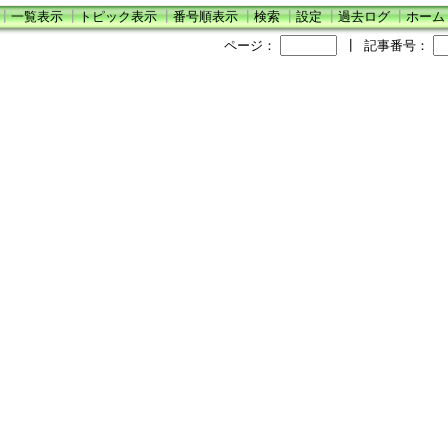
┃
一覧表示
┃
トピック表示
┃
番号順表示
┃
検索
┃
設定
┃
過去ログ
┃
ホーム
ページ：
┃
記事番号：