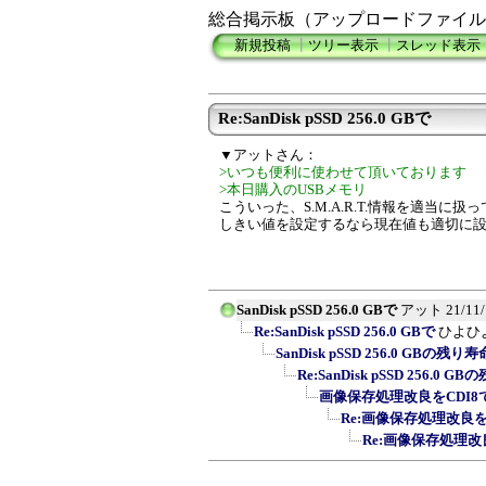
総合掲示板（アップロードファイル
新規投稿
┃
ツリー表示
┃
スレッド表示
Re:SanDisk pSSD 256.0 GBで
▼アットさん：
>いつも便利に使わせて頂いております
>本日購入のUSBメモリ
こういった、S.M.A.R.T.情報を適当に
しきい値を設定するなら現在値も適切に
SanDisk pSSD 256.0 GBで
アット
21/11
Re:SanDisk pSSD 256.0 GBで
ひよひ
SanDisk pSSD 256.0 GBの
Re:SanDisk pSSD 256.
画像保存処理改良をCDI8
Re:画像保存処理改良を
Re:画像保存処理改