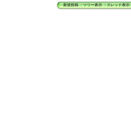
新規投稿
┃
ツリー表示
┃
スレッド表示