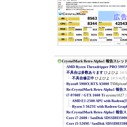
CrystalMark Retro Alpha1 報告スレッ
AMD Ryzen Threadripper PRO 5995
不具合は多数あります
ひよひよ
24/3
不具合修正中
ひよひよ
24/3/4(月)
Ryzen9 5900X RTX A5000
TSMplxm
Re:CrystalMark Retro Alpha1 
i7-9700F / GTX 1660 Ti
ayumu1027
2
AMD E1-2500 APU with Radeon(
Ryzen 5 5625U with Radeon Grap
Re:CrystalMark Retro Alpha1 
Core i7-2600 / SanDisk SDSSDH3500G
Core i5-520M / SanDisk SDSSDH3500G 