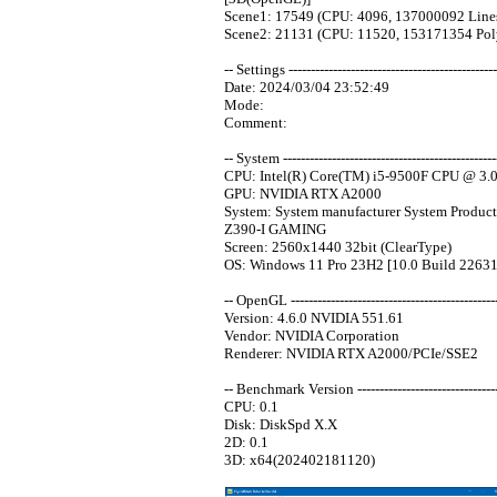
Scene1: 17549 (CPU: 4096, 137000092 Line
Scene2: 21131 (CPU: 11520, 153171354 Pol
-- Settings -----------------------------------------------
Date: 2024/03/04 23:52:49
Mode:
Comment:
-- System -------------------------------------------------
CPU: Intel(R) Core(TM) i5-9500F CPU @ 3.0
GPU: NVIDIA RTX A2000
System: System manufacturer System Pro
Z390-I GAMING
Screen: 2560x1440 32bit (ClearType)
OS: Windows 11 Pro 23H2 [10.0 Build 22631
-- OpenGL -----------------------------------------------
Version: 4.6.0 NVIDIA 551.61
Vendor: NVIDIA Corporation
Renderer: NVIDIA RTX A2000/PCIe/SSE2
-- Benchmark Version ----------------------------------
CPU: 0.1
Disk: DiskSpd X.X
2D: 0.1
3D: x64(202402181120)