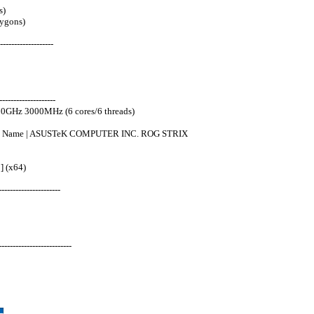
s)
ygons)
-------------------
-------------------
0GHz 3000MHz (6 cores/6 threads)
duct Name | ASUSTeK COMPUTER INC. ROG STRIX
] (x64)
---------------------
-----------------------