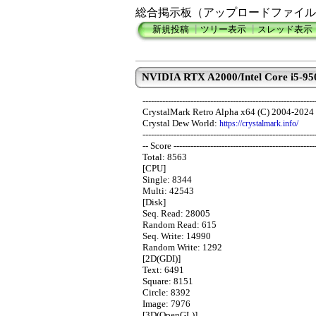
総合掲示板（アップロードファイル
新規投稿
┃
ツリー表示
┃
スレッド表示
NVIDIA RTX A2000/Intel Core i5-95
-------------------------------------------------------------
CrystalMark Retro Alpha x64 (C) 2004-2024 
Crystal Dew World:
https://crystalmark.info/
-------------------------------------------------------------
-- Score --------------------------------------------------
Total: 8563
[CPU]
Single: 8344
Multi: 42543
[Disk]
Seq. Read: 28005
Random Read: 615
Seq. Write: 14990
Random Write: 1292
[2D(GDI)]
Text: 6491
Square: 8151
Circle: 8392
Image: 7976
[3D(OpenGL)]