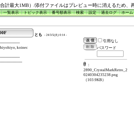
合計最大1MB）/添付ファイルはプレビュー時に消えるため、
┃
一覧表示
┃
トピック表示
┃
番号順表示
┃
検索
┃
設定
┃
過去ログ
┃
ホーム
00F
とも
- 24/3/5(火) 0:14 -
引用なし
-----------------
hiyohiyo, koinec
パスワード
-----------------
-------------------
：
2890_CrystalMarkRetro_2
0240304235238.png
（103.9KB）