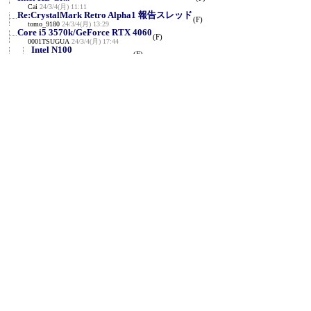
Cai
24/3/4(月) 11:11
Re:CrystalMark Retro Alpha1 報告スレッド
(F)
tomo_9180
24/3/4(月) 13:29
Core i5 3570k/GeForce RTX 4060
(F)
0001TSUGUA
24/3/4(月) 17:44
Intel N100
(F)
0001TSUGUA
24/3/4(月) 20:08
NVIDIA GeForce RTX 4060 Ti/Intel Core i7-
13700KF
(F)
とも
24/3/5(火) 0:11
NVIDIA GeForce RTX 4060 Ti/Intel Core i7-
9800X
(F)
とも
24/3/5(火) 0:13
NVIDIA RTX A2000/Intel Core i5-9500F
(F)
とも
24/3/5(火) 0:14
Core i5-8250u / 8GB / SAMSUNG
MZNLN128HAHQ
(F)
koinec
24/3/5(火) 19:48
NVIDIA GeForce RTX 3090/Intel Core i9-
12900K
(F)
yep
24/3/5(火) 21:45
Re:CrystalMark Retro Alpha1 報告スレッド
zin3
24/3/10(日) 2:09
Re:CrystalMark Retro Alpha1 報告ス
(F)
レッド
≪
zin3
24/3/10(日) 2:10
i5-11400/RX6500XT
(F)
shimonocyou
24/3/14(木) 21:47
新規投稿
ツリー表示
スレッド表示
一覧表示
トピック表示
番号順表示