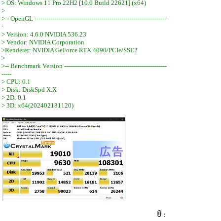
> OS: Windows 11 Pro 22H2 [10.0 Build 22621] (x64)
>
>-- OpenGL -------------------------------------------------------------------
-
> Version: 4.6.0 NVIDIA 536.23
> Vendor: NVIDIA Corporation
>Renderer: NVIDIA GeForce RTX 4090/PCIe/SSE2
>
>-- Benchmark Version ----------------------------------------------------
-----
> CPU: 0.1
> Disk: DiskSpd X.X
> 2D: 0.1
> 3D: x64(202402181120)
：