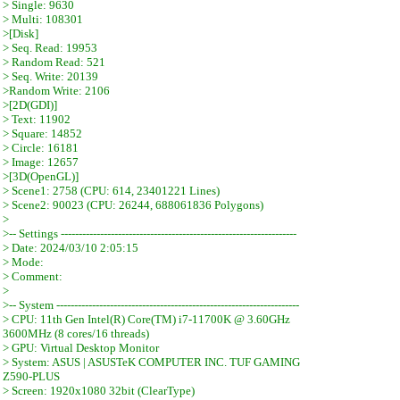
> Single: 9630
> Multi: 108301
>[Disk]
> Seq. Read: 19953
> Random Read: 521
> Seq. Write: 20139
>Random Write: 2106
>[2D(GDI)]
> Text: 11902
> Square: 14852
> Circle: 16181
> Image: 12657
>[3D(OpenGL)]
> Scene1: 2758 (CPU: 614, 23401221 Lines)
> Scene2: 90023 (CPU: 26244, 688061836 Polygons)
>
>-- Settings ------------------------------------------------------------------
> Date: 2024/03/10 2:05:15
> Mode:
> Comment:
>
>-- System --------------------------------------------------------------------
> CPU: 11th Gen Intel(R) Core(TM) i7-11700K @ 3.60GHz
3600MHz (8 cores/16 threads)
> GPU: Virtual Desktop Monitor
> System: ASUS | ASUSTeK COMPUTER INC. TUF GAMING
Z590-PLUS
> Screen: 1920x1080 32bit (ClearType)