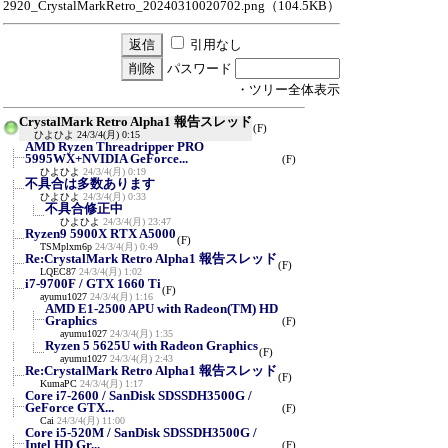
2920_CrystalMarkRetro_20240310020702.png
（104.5KB）
引用なし
パスワード
・ツリー全体表示
CrystalMark Retro Alpha1 報告スレッド
(F)
ひよひよ
24/3/4(月) 0:15
AMD Ryzen Threadripper PRO
5995WX+NVIDIA GeForce...
(F)
ひよひよ
24/3/4(月) 0:19
不具合は多数あります
ひよひよ
24/3/4(月) 0:33
不具合修正中
ひよひよ
24/3/4(月) 23:47
Ryzen9 5900X RTX A5000
(F)
TSMplxm6p
24/3/4(月) 0:49
Re:CrystalMark Retro Alpha1 報告スレッド
(F)
LQEC87
24/3/4(月) 1:02
i7-9700F / GTX 1660 Ti
(F)
ayumu1027
24/3/4(月) 1:16
AMD E1-2500 APU with Radeon(TM) HD
Graphics
(F)
ayumu1027
24/3/4(月) 1:35
Ryzen 5 5625U with Radeon Graphics
(F)
ayumu1027
24/3/4(月) 2:43
Re:CrystalMark Retro Alpha1 報告スレッド
(F)
KumaPC
24/3/4(月) 1:17
Core i7-2600 / SanDisk SDSSDH3500G /
GeForce GTX...
(F)
Cai
24/3/4(月) 11:00
Core i5-520M / SanDisk SDSSDH3500G /
Intel HD Gr...
(F)