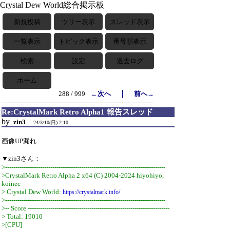
Crystal Dew World総合掲示板
新規投稿
ツリー表示
スレッド表示
一覧表示
トピック表示
番号順表示
検索
設定
過去ログ
ホーム
｜
288 / 999
←次へ
前へ→
Re:CrystalMark Retro Alpha1 報告スレッド
by
zin3
24/3/10(日) 2:10
画像UP漏れ
▼zin3さん：
>------------------------------------------------------------------------------
>CrystalMark Retro Alpha 2 x64 (C) 2004-2024 hiyohiyo,
koinec
> Crystal Dew World:
https://crystalmark.info/
>------------------------------------------------------------------------------
>-- Score ---------------------------------------------------------------------
> Total: 19010
>[CPU]