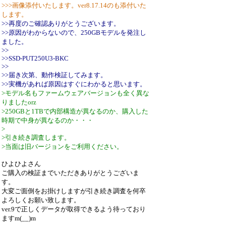
>>>画像添付いたします。ver8.17.14のも添付いた
します。
>>再度のご確認ありがとうございます。
>>原因がわからないので、250GBモデルを発注し
ました。
>>
>>SSD-PUT250U3-BKC
>>
>>届き次第、動作検証してみます。
>>実機があれば原因はすぐにわかると思います。
>モデル名もファームウェアバージョンも全く異な
りましたorz
>250GBと1TBで内部構造が異なるのか、購入した
時期で中身が異なるのか・・・
>
>引き続き調査します。
>当面は旧バージョンをご利用ください。
ひよひよさん
ご購入の検証までいただきありがとうございま
す。
大変ご面倒をお掛けしますが引き続き調査を何卒
よろしくお願い致します。
ver.9で正しくデータが取得できるよう待っており
ますm(__)m