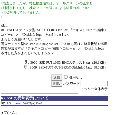
>検査しましたが、弊社検査場では、オールグリーンの正常と
>判断されており、検査ソフトの違いによる結果の差について
>現状判明しておりません。
>―――――――――――――――――――――――――――――――
追記
BUFFALOスティック型SSD-PUT1.0U3-BKCの 『テキストコピー (編集 >
コピー)』 と 『DiskInfo.log』 を添付しました。
よろしくお願いいたします。
同スティック型ssd-sct2.0u3-baとssd-sct1.0u3-baも同様に健康状態や温度
異常が出ますが『テキストコピー (編集 > コピー)』 と 『DiskInfo.log』
添付した方がよろしいでしょうか？
：3009_SSD-PUT1.0U3-BKCのテキスト.txt
（20.1KB）
：3009_SSD-PUT1.0U3-BKCのDiskInfo64.txt
（8.0KB）
引用なし
パスワード
・ツリー全体表示
Re:SSDの異常表示について
by
TY
Email
24/6/27(木) 19:42
▼TYさん：