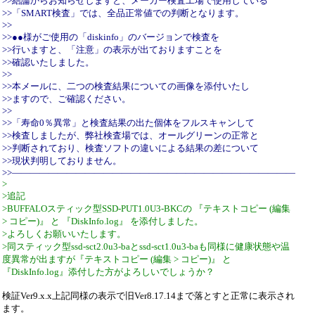
>>結論からお知らせしますと、メーカー検査工場で使用している
>>「SMART検査」では、全品正常値での判断となります。
>>
>>●●様がご使用の「diskinfo」のバージョンで検査を
>>行いますと、「注意」の表示が出ておりますことを
>>確認いたしました。
>>
>>本メールに、二つの検査結果についての画像を添付いたし
>>ますので、ご確認ください。
>>
>>「寿命0％異常」と検査結果の出た個体をフルスキャンして
>>検査しましたが、弊社検査場では、オールグリーンの正常と
>>判断されており、検査ソフトの違いによる結果の差について
>>現状判明しておりません。
>>―――――――――――――――――――――――――――――――
>
>追記
>BUFFALOスティック型SSD-PUT1.0U3-BKCの 『テキストコピー (編集
> コピー)』 と 『DiskInfo.log』 を添付しました。
>よろしくお願いいたします。
>同スティック型ssd-sct2.0u3-baとssd-sct1.0u3-baも同様に健康状態や温
度異常が出ますが『テキストコピー (編集 > コピー)』 と
『DiskInfo.log』添付した方がよろしいでしょうか？
検証Ver9.x.x上記同様の表示で旧Ver8.17.14まで落とすと正常に表示され
ます。