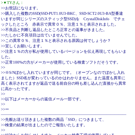
>▼TYさん：
>>お世話になります。
>>購入した複数のSSD(SSD-PUT1.0U3-BKC、SSD-SCT2.0U3-BA型番違
いますが同じシリーズのスティック型SSD)を CrystalDiskInfo でチェ
ックしたところ 赤表示で異常０％、注意１％と表示されました。
>>不良品と判断し返品したところ正常との返事がきました。
>>たしかに不良項目は出ていませんでした。
>>この異常０％、注意１％と表示される原因は何でしょうか？
>>宜しくお願いします。
>>注意１％の方が私が使用しているバージョンを伝え再現してもらいま
した。
>>正常100%の方がメーカーが使用している検査ソフトだそうです。
>>
>>※S/Nぼかし入れていますが同じです。（オープンなのでぼかし入れ
ました）SSD名が変わっているのかはわかりません。また温度も異常に
高く表示されてますが返品で送る前自分の時も差し込んだ直後から異常
に高かったです。
>>
>>以下はメーカーからの返信メール一部です。
>>
>>ー
――――――――――――――――――――――――――――――――
>>先般お送り頂きました複数の商品「SSD」につきまして、
>>検査の結果が出ましたのでご報告いたします。
>>