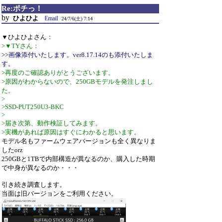
Re:ポチっ！
by
ひよひよ
Email
24/7/6(土) 7:14
▼ひよひよさん：
>▼TYさん：
>>画像添付いたします。ver8.17.14のも添付いたしま
す。
>再度のご確認ありがとうございます。
>原因がわからないので、250GBモデルを発注しまし
た。
>
>SSD-PUT250U3-BKC
>
>届き次第、動作検証してみます。
>実機があれば原因はすぐにわかると思います。
モデル名もファームウェアバージョンも全く異なりま
したorz
250GBと1TBで内部構造が異なるのか、購入した時期
で中身が異なるのか・・・
引き続き調査します。
当面は旧バージョンをご利用ください。