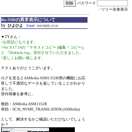
パスワード
・ツリー全体表示
Re:SSDの異常表示について
by
ひよひよ
Email
24/6/30(日) 23:10
▼TYさん：
>お世話になります。
>Ver. 8.17.14の『テキストコピー (編集 > コピー)』
と 『DiskInfo.log』添付させていただきました。
>宜しくお願い致します。
テストありがとうございます。
ログを見るとASMedia ASM1352R用の機能にお応
答して不適切なデータを返していることがわかり
ました。
添付画像を参考に、
無効：ASMedia ASM1352R
有効：SCSI_NVME_TRANSLATION (ASMedia)
として、解決するかご確認いただけないでしょう
か？