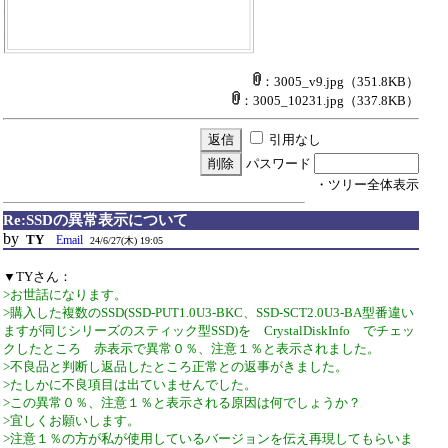
：3005_v9.jpg
（351.8KB）
：3005_10231.jpg
（337.8KB）
引用なし
パスワード
・ツリー全体表示
Re:SSDの異常表示について
by
TY
Email
24/6/27(木) 19:05
▼TYさん：
>お世話になります。
>購入した複数のSSD(SSD-PUT1.0U3-BKC、SSD-SCT2.0U3-BA型番違い
ますが同じシリーズのスティック型SSD)を CrystalDiskInfo でチェッ
クしたところ 赤表示で異常０％、注意１％と表示されました。
>不良品と判断し返品したところ正常との返事がきました。
>たしかに不良項目は出ていませんでした。
>この異常０％、注意１％と表示される原因は何でしょうか？
>宜しくお願いします。
>注意１％の方が私が使用しているバージョンを伝え再現してもらいま