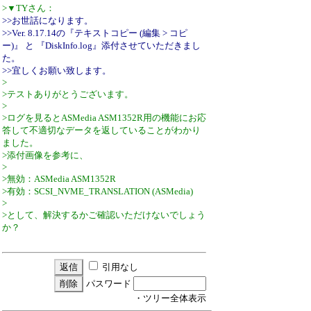
>▼TYさん：
>>お世話になります。
>>Ver. 8.17.14の『テキストコピー (編集 > コピ
ー)』 と 『DiskInfo.log』添付させていただきまし
た。
>>宜しくお願い致します。
>
>テストありがとうございます。
>
>ログを見るとASMedia ASM1352R用の機能にお応
答して不適切なデータを返していることがわかり
ました。
>添付画像を参考に、
>
>無効：ASMedia ASM1352R
>有効：SCSI_NVME_TRANSLATION (ASMedia)
>
>として、解決するかご確認いただけないでしょう
か？
引用なし
パスワード
・ツリー全体表示