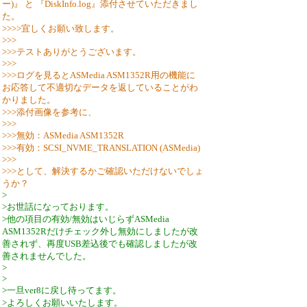
ー)』 と 『DiskInfo.log』添付させていただきまし
た。
>>>>宜しくお願い致します。
>>>
>>>テストありがとうございます。
>>>
>>>ログを見るとASMedia ASM1352R用の機能に
お応答して不適切なデータを返していることがわ
かりました。
>>>添付画像を参考に、
>>>
>>>無効：ASMedia ASM1352R
>>>有効：SCSI_NVME_TRANSLATION (ASMedia)
>>>
>>>として、解決するかご確認いただけないでしょ
うか？
>
>お世話になっております。
>他の項目の有効/無効はいじらずASMedia
ASM1352Rだけチェック外し無効にしましたが改
善されず、再度USB差込後でも確認しましたが改
善されませんでした。
>
>
>一旦ver8に戻し待ってます。
>よろしくお願いいたします。