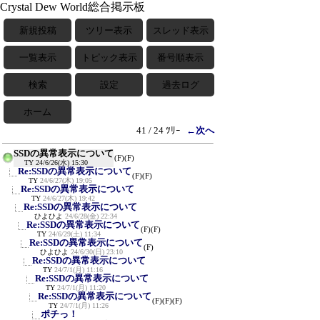
Crystal Dew World総合掲示板
新規投稿
ツリー表示
スレッド表示
一覧表示
トピック表示
番号順表示
検索
設定
過去ログ
ホーム
41 / 24 ﾂﾘｰ
←次へ
SSDの異常表示について
(F)
(F)
TY
24/6/26(水) 15:30
Re:SSDの異常表示について
(F)
(F)
TY
24/6/27(木) 19:05
Re:SSDの異常表示について
TY
24/6/27(木) 19:42
Re:SSDの異常表示について
ひよひよ
24/6/28(金) 22:34
Re:SSDの異常表示について
(F)
(F)
TY
24/6/29(土) 11:34
Re:SSDの異常表示について
(F)
ひよひよ
24/6/30(日) 23:10
Re:SSDの異常表示について
TY
24/7/1(月) 11:16
Re:SSDの異常表示について
TY
24/7/1(月) 11:20
Re:SSDの異常表示について
(F)
(F)
(F)
TY
24/7/1(月) 11:26
ポチっ！