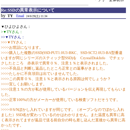
Re:SSDの異常表示について
by
TY
Email
24/6/29(土) 11:34
▼ひよひよさん：
>▼TYさん：
>>▼TYさん：
>>>▼TYさん：
>>>>お世話になります。
>>>>購入した複数のSSD(SSD-PUT1.0U3-BKC、SSD-SCT2.0U3-BA型番違
いますが同じシリーズのスティック型SSD)を CrystalDiskInfo でチェッ
クしたところ 赤表示で異常０％、注意１％と表示されました。
>>>>不良品と判断し返品したところ正常との返事がきました。
>>>>たしかに不良項目は出ていませんでした。
>>>>この異常０％、注意１％と表示される原因は何でしょうか？
>>>>宜しくお願いします。
>>>>注意１％の方が私が使用しているバージョンを伝え再現してもらいま
した。
>>>>正常100%の方がメーカーが使用している検査ソフトだそうです。
>>>>
>>>>※S/Nぼかし入れていますが同じです。（オープンなのでぼかし入れ
ました）SSD名が変わっているのかはわかりません。また温度も異常に高
く表示されてますが返品で送る前自分の時も差し込んだ直後から異常に高
かったです。