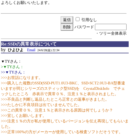
よろしくお願いいたします。
引用なし
パスワード
・ツリー全体表示
Re:SSDの異常表示について
by
ひよひよ
Email
24/6/28(金) 22:34
▼TYさん：
>▼TYさん：
>>▼TYさん：
>>>お世話になります。
>>>購入した複数のSSD(SSD-PUT1.0U3-BKC、SSD-SCT2.0U3-BA型番違
いますが同じシリーズのスティック型SSD)を CrystalDiskInfo でチェ
ックしたところ 赤表示で異常０％、注意１％と表示されました。
>>>不良品と判断し返品したところ正常との返事がきました。
>>>たしかに不良項目は出ていませんでした。
>>>この異常０％、注意１％と表示される原因は何でしょうか？
>>>宜しくお願いします。
>>>注意１％の方が私が使用しているバージョンを伝え再現してもらいま
した。
>>>正常100%の方がメーカーが使用している検査ソフトだそうです。