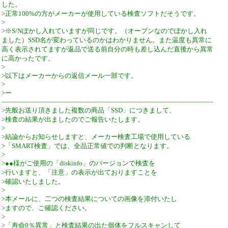
した。
>正常100%の方がメーカーが使用している検査ソフトだそうです。
>
>※S/Nぼかし入れていますが同じです。（オープンなのでぼかし入れ
ました）SSD名が変わっているのかはわかりません。また温度も異常に
高く表示されてますが返品で送る前自分の時も差し込んだ直後から異常
に高かったです。
>
>以下はメーカーからの返信メール一部です。
>
>ー
――――――――――――――――――――――――――――――――
>先般お送り頂きました複数の商品「SSD」につきまして、
>検査の結果が出ましたのでご報告いたします。
>
>結論からお知らせしますと、メーカー検査工場で使用している
>「SMART検査」では、全品正常値での判断となります。
>
>●●様がご使用の「diskinfo」のバージョンで検査を
>行いますと、「注意」の表示が出ておりますことを
>確認いたしました。
>
>本メールに、二つの検査結果についての画像を添付いたし
>ますので、ご確認ください。
>
>「寿命0％異常」と検査結果の出た個体をフルスキャンして