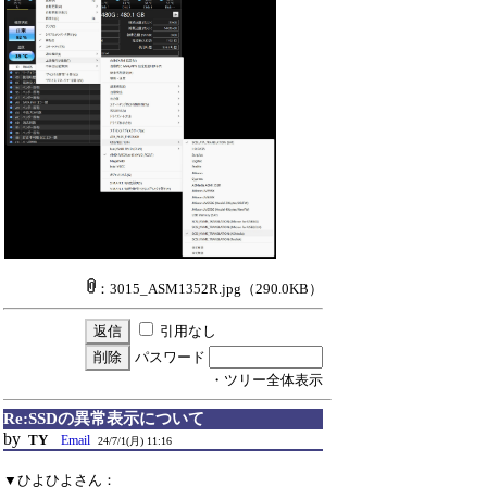
：3015_ASM1352R.jpg
（290.0KB）
引用なし
パスワード
・ツリー全体表示
Re:SSDの異常表示について
by
TY
Email
24/7/1(月) 11:16
▼ひよひよさん：