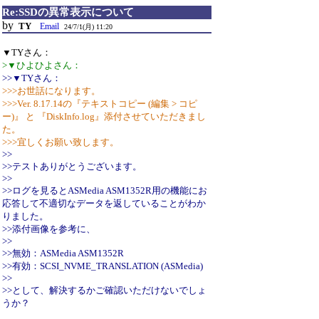
Re:SSDの異常表示について
by
TY
Email
24/7/1(月) 11:20
▼TYさん：
>▼ひよひよさん：
>>▼TYさん：
>>>お世話になります。
>>>Ver. 8.17.14の『テキストコピー (編集 > コピ
ー)』 と 『DiskInfo.log』添付させていただきまし
た。
>>>宜しくお願い致します。
>>
>>テストありがとうございます。
>>
>>ログを見るとASMedia ASM1352R用の機能にお
応答して不適切なデータを返していることがわか
りました。
>>添付画像を参考に、
>>
>>無効：ASMedia ASM1352R
>>有効：SCSI_NVME_TRANSLATION (ASMedia)
>>
>>として、解決するかご確認いただけないでしょ
うか？