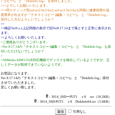
> コピー)』 と 『DiskInfo.log』 を添付しました。
>>>よろしくお願いいたします。
>>>同スティック型ssd-sct2.0u3-baとssd-sct1.0u3-baも同様に健康状態や温
度異常が出ますが『テキストコピー (編集 > コピー)』 と 『DiskInfo.log』
添付した方がよろしいでしょうか？
>>
>>検証Ver9.x.x上記同様の表示で旧Ver8.17.14まで落とすと正常に表示され
ます。
>>よろしくお願いいたします。
>ご連絡ありがとうございます。
>Ver. 8.17.14の『テキストコピー (編集 > コピー)』 と 『DiskInfo.log』も添
付いただけないでしょうか？
>
>ASMedia ASM1352R対応機能でディスクを検出しているようですが、正
しくデータが取得できていないようです。
お世話になります。
Ver. 8.17.14の『テキストコピー (編集 > コピー)』 と 『DiskInfo.log』添付
させていただきました。
宜しくお願い致します。
：3014_SSDーPUT1 ｖ8 .txt
（18.2KB）
：3014_SSD-PUT1 ｖ8 DiskInfo64.txt
（5.6KB）
引用なし