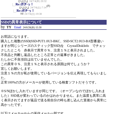
ひよひよ
24/7/4(木) 20:32
Re:ポチっ！
(F)
ひよひよ
24/7/6(土) 7:14
Re:ポチっ！
TY
24/7/6(土) 19:38
SSDの異常表示について
by
TY
Email
24/6/26(水) 15:30
お世話になります。
購入した複数のSSD(SSD-PUT1.0U3-BKC、SSD-SCT2.0U3-BA型番違い
ますが同じシリーズのスティック型SSD)を CrystalDiskInfo でチェッ
クしたところ 赤表示で異常０％、注意１％と表示されました。
不良品と判断し返品したところ正常との返事がきました。
たしかに不良項目は出ていませんでした。
この異常０％、注意１％と表示される原因は何でしょうか？
宜しくお願いします。
注意１％の方が私が使用しているバージョンを伝え再現してもらいまし
た。
正常100%の方がメーカーが使用している検査ソフトだそうです。
※S/Nぼかし入れていますが同じです。（オープンなのでぼかし入れま
した）SSD名が変わっているのかはわかりません。また温度も異常に高
く表示されてますが返品で送る前自分の時も差し込んだ直後から異常に
高かったです。
以下はメーカーからの返信メール一部です。