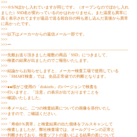
>>>
>>>※S/Nぼかし入れていますが同じです。（オープンなのでぼかし入れ
ました）SSD名が変わっているのかはわかりません。また温度も異常に
高く表示されてますが返品で送る前自分の時も差し込んだ直後から異常
に高かったです。
>>>
>>>以下はメーカーからの返信メール一部です。
>>>
>>>ー
――――――――――――――――――――――――――――――――
>>>先般お送り頂きました複数の商品「SSD」につきまして、
>>>検査の結果が出ましたのでご報告いたします。
>>>
>>>結論からお知らせしますと、メーカー検査工場で使用している
>>>「SMART検査」では、全品正常値での判断となります。
>>>
>>>●●様がご使用の「diskinfo」のバージョンで検査を
>>>行いますと、「注意」の表示が出ておりますことを
>>>確認いたしました。
>>>
>>>本メールに、二つの検査結果についての画像を添付いたし
>>>ますので、ご確認ください。
>>>
>>>「寿命0％異常」と検査結果の出た個体をフルスキャンして
>>>検査しましたが、弊社検査場では、オールグリーンの正常と
>>>判断されており、検査ソフトの違いによる結果の差について