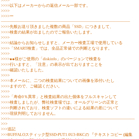
>>>>
>>>>以下はメーカーからの返信メール一部です。
>>>>
>>>>ー
――――――――――――――――――――――――――――――――
>>>>先般お送り頂きました複数の商品「SSD」につきまして、
>>>>検査の結果が出ましたのでご報告いたします。
>>>>
>>>>結論からお知らせしますと、メーカー検査工場で使用している
>>>>「SMART検査」では、全品正常値での判断となります。
>>>>
>>>>●●様がご使用の「diskinfo」のバージョンで検査を
>>>>行いますと、「注意」の表示が出ておりますことを
>>>>確認いたしました。
>>>>
>>>>本メールに、二つの検査結果についての画像を添付いたし
>>>>ますので、ご確認ください。
>>>>
>>>>「寿命0％異常」と検査結果の出た個体をフルスキャンして
>>>>検査しましたが、弊社検査場では、オールグリーンの正常と
>>>>判断されており、検査ソフトの違いによる結果の差について
>>>>現状判明しておりません。
>>>>―――――――――――――――――――――――――――――――
>>>
>>>追記
>>>BUFFALOスティック型SSD-PUT1.0U3-BKCの 『テキストコピー (編集