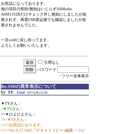
お世話になっております。
他の項目の有効/無効はいじらずASMedia
ASM1352Rだけチェック外し無効にしましたが改
善されず、再度USB差込後でも確認しましたが改
善されませんでした。
一旦ver8に戻し待ってます。
よろしくお願いいたします。
引用なし
パスワード
・ツリー全体表示
Re:SSDの異常表示について
by
TY
Email
24/7/1(月) 11:26
▼TYさん：
>▼TYさん：
>>▼ひよひよさん：
>>>▼TYさん：
>>>>お世話になります。
>>>>Ver. 8.17.14の『テキストコピー (編集 > コピ