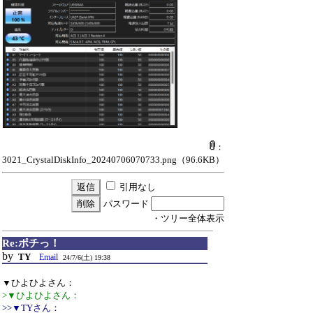
：
3021_CrystalDiskInfo_20240706070733.png
（96.6KB）
引用なし
パスワード
・ツリー全体表示
Re:ポチっ！
by
TY
Email
24/7/6(土) 19:38
▼ひよひよさん：
>▼ひよひよさん：
>>▼TYさん：