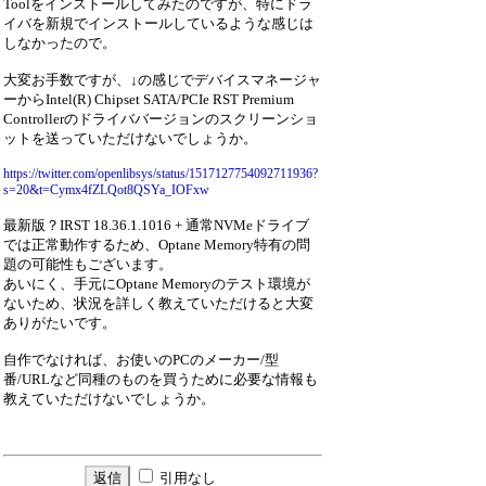
Toolをインストールしてみたのですが、特にドラ
イバを新規でインストールしているような感じは
しなかったので。
大変お手数ですが、↓の感じでデバイスマネージャ
ーからIntel(R) Chipset SATA/PCIe RST Premium
Controllerのドライババージョンのスクリーンショ
ットを送っていただけないでしょうか。
https://twitter.com/openlibsys/status/1517127754092711936?
s=20&t=Cymx4fZLQot8QSYa_IOFxw
最新版？IRST 18.36.1.1016 + 通常NVMeドライブ
では正常動作するため、Optane Memory特有の問
題の可能性もございます。
あいにく、手元にOptane Memoryのテスト環境が
ないため、状況を詳しく教えていただけると大変
ありがたいです。
自作でなければ、お使いのPCのメーカー/型
番/URLなど同種のものを買うために必要な情報も
教えていただけないでしょうか。
引用なし