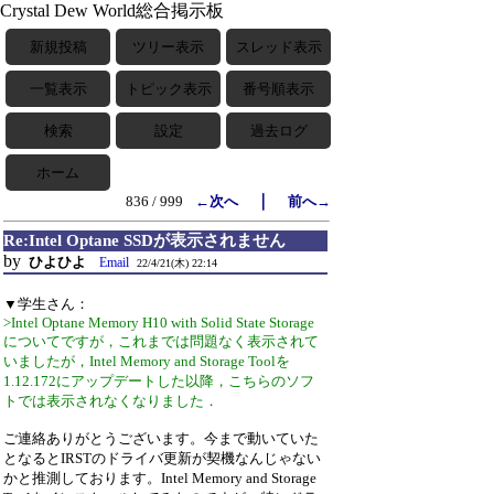
Crystal Dew World総合掲示板
新規投稿
ツリー表示
スレッド表示
一覧表示
トピック表示
番号順表示
検索
設定
過去ログ
ホーム
｜
836 / 999
←次へ
前へ→
Re:Intel Optane SSDが表示されません
by
ひよひよ
Email
22/4/21(木) 22:14
▼学生さん：
>Intel Optane Memory H10 with Solid State Storage
についてですが，これまでは問題なく表示されて
いましたが，Intel Memory and Storage Toolを
1.12.172にアップデートした以降，こちらのソフ
トでは表示されなくなりました．
ご連絡ありがとうございます。今まで動いていた
となるとIRSTのドライバ更新が契機なんじゃない
かと推測しております。Intel Memory and Storage