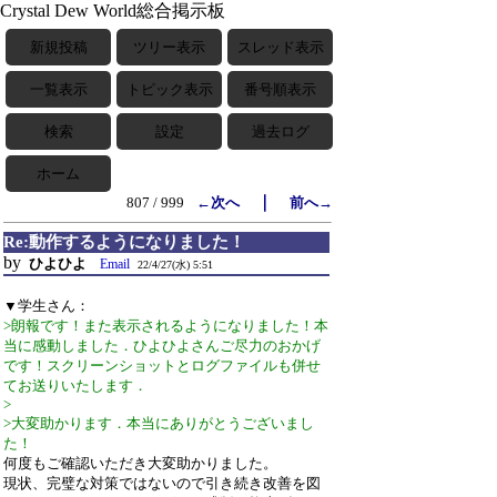
Crystal Dew World総合掲示板
新規投稿
ツリー表示
スレッド表示
一覧表示
トピック表示
番号順表示
検索
設定
過去ログ
ホーム
｜
807 / 999
←次へ
前へ→
Re:動作するようになりました！
by
ひよひよ
Email
22/4/27(水) 5:51
▼学生さん：
>朗報です！また表示されるようになりました！本
当に感動しました．ひよひよさんご尽力のおかげ
です！スクリーンショットとログファイルも併せ
てお送りいたします．
>
>大変助かります．本当にありがとうございまし
た！
何度もご確認いただき大変助かりました。
現状、完璧な対策ではないので引き続き改善を図