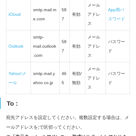
メール
smtp.mail.m
58
App用パ
iCloud
有効
アドレ
e.com
7
スワード
ス
smtp-
メール
58
パスワー
Outlook
mail.outlook
有効
アドレ
7
ド
.com
ス
メール
Yahoo!メ
smtp.mail.y
46
有効/
パスワー
アドレ
ール
ahoo.co.jp
5
無効
ド
ス
To :
宛先アドレスを設定してください。複数設定する場合は、メ
ールアドレスを;で区切ってください。