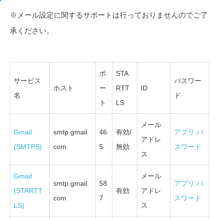
※メール設定に関するサポートは行っておりませんのでご了
承ください。
ポ
STA
サービス
パスワー
ホスト
ー
RTT
ID
名
ド
ト
LS
メール
Gmail
smtp.gmail.
46
有効/
アプリ パ
アドレ
(SMTPS)
com
5
無効
スワード
ス
Gmail
メール
smtp.gmail.
58
アプリ パ
(STARTT
有効
アドレ
com
7
スワード
LS)
ス