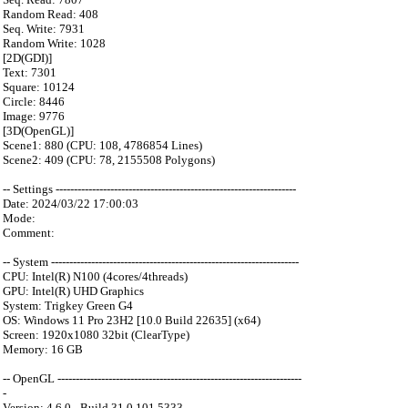
Random Read: 408
Seq. Write: 7931
Random Write: 1028
[2D(GDI)]
Text: 7301
Square: 10124
Circle: 8446
Image: 9776
[3D(OpenGL)]
Scene1: 880 (CPU: 108, 4786854 Lines)
Scene2: 409 (CPU: 78, 2155508 Polygons)
-- Settings ------------------------------------------------------------------
Date: 2024/03/22 17:00:03
Mode:
Comment:
-- System --------------------------------------------------------------------
CPU: Intel(R) N100 (4cores/4threads)
GPU: Intel(R) UHD Graphics
System: Trigkey Green G4
OS: Windows 11 Pro 23H2 [10.0 Build 22635] (x64)
Screen: 1920x1080 32bit (ClearType)
Memory: 16 GB
-- OpenGL -------------------------------------------------------------------
-
Version: 4.6.0 - Build 31.0.101.5333