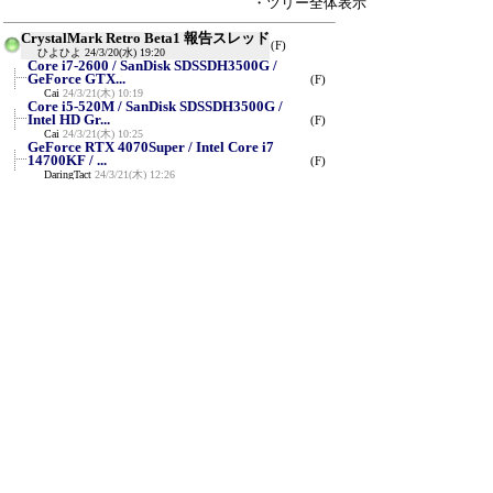
・ツリー全体表示
CrystalMark Retro Beta1 報告スレッド
(F)
ひよひよ
24/3/20(水) 19:20
Core i7-2600 / SanDisk SDSSDH3500G /
GeForce GTX...
(F)
Cai
24/3/21(木) 10:19
Core i5-520M / SanDisk SDSSDH3500G /
Intel HD Gr...
(F)
Cai
24/3/21(木) 10:25
GeForce RTX 4070Super / Intel Core i7
14700KF / ...
(F)
DaringTact
24/3/21(木) 12:26
Re:GeForce RTX 4070Super / Intel Core i7
14700KF...
ひよひよ
24/3/21(木) 19:00
Re:GeForce RTX 4070Super / Intel Core i7
14700KF...
DaringTact
24/3/21(木) 21:15
Re:GeForce RTX 4070Super / Intel Core
i7 14700KF...
ひよひよ
24/3/22(金) 0:10
11400/RX6500XT/MX500
(F)
shimonocyou
24/3/21(木) 14:57
Core i5 3570K/GeForce RTX 4060/Samsung
870 EVO
(F)
0001TSUGUA
24/3/21(木) 17:32
Intel N100
≪
(F)
0001TSUGUA
24/3/22(金) 17:02
新規投稿
ツリー表示
スレッド表示
一覧表示
トピック表示
番号順表示