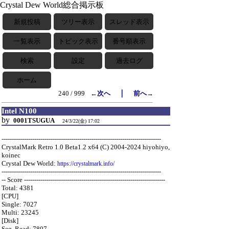
Crystal Dew World総合掲示板
新規投稿
ツリー表示
スレッド表示
一覧表示
トピック表示
番号順表示
検索
設定
過去ログ
ホーム
｜
240 / 999
←次へ
前へ→
Intel N100
by
0001TSUGUA
24/3/22(金) 17:02
------------------------------------------------------------------------------
CrystalMark Retro 1.0 Beta1.2 x64 (C) 2004-2024 hiyohiyo,
koinec
Crystal Dew World:
https://crystalmark.info/
------------------------------------------------------------------------------
-- Score ---------------------------------------------------------------------
Total: 4381
[CPU]
Single: 7027
Multi: 23245
[Disk]
Seq. Read: 7807