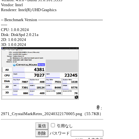
Vendor: Intel
Renderer: Intel(R) UHD Graphics
-- Benchmark Version ----------------------------------------------------
-----
CPU: 1.0.0.2024
Disk: DiskSpd 2.0.21a
2D: 1.0.0.2024
3D: 1.0.0.2024
：
2971_CrystalMarkRetro_20240322170005.png
（55.7KB）
引用なし
パスワード