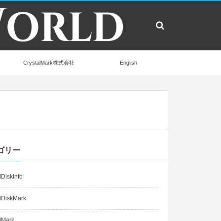
CrystalMark株式会社
English
ゴリー
lDiskInfo
lDiskMark
lMark