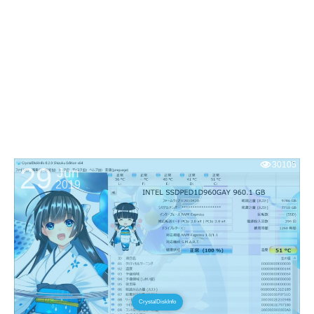
30105
29
Jun
2019
CrystalDiskInfo