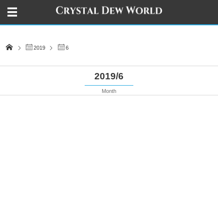
2019
6
2019/6
Month