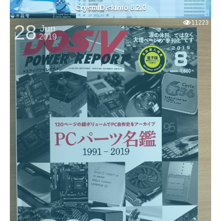
CrystalDiskInfo 8.2.0
11223
28
Jun
2019