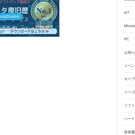
IoT
ystalDiskInfo
Micros
のコラボレーション決定！
PC
お知ら
イベン
オープ
ジーズ
ソフト
ハード
技術書