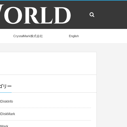
CrystalMark株式会社
English
ゴリー
lDiskInfo
lDiskMark
lMark