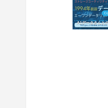
Cr
A1データさんと