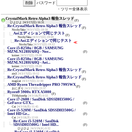
パスワード
・ツリー全体表示
CrystalMark Retro Alpha3 報告スレッド
(F)
ひよひよ
24/3/17(日) 16:31
Re:CrystalMark Retro Alpha3 報告スレッド
(F)
NicchyTaka
24/3/17(日) 18:58
Aoiエディションで同じテスト
(F)
NicchyTaka
24/3/17(日) 19:09
Re:Aoiエディションで同じテスト
≪
NicchyTaka
24/3/17(日) 19:12
Core i5-8250u / 8GB / SAMSUNG
MZNLN128HAHQ - Nor...
(F)
koinec
24/3/17(日) 19:00
Core i5-8250u / 8GB / SAMSUNG
MZNLN128HAHQ - Aoi...
koinec
24/3/17(日) 19:09
Re:CrystalMark Retro Alpha3 報告スレッド
(F)
zin3
24/3/17(日) 19:12
Re:CrystalMark Retro Alpha3 報告スレッド
(F)
magicat
24/3/17(日) 22:44
AMD Ryzen Threadripper PRO 7995WX
(F)
おにぎり
24/3/17(日) 23:37
Ryzen9 5900x RTX A5000
(F)
TSMplxm6p
24/3/18(月) 0:55
Core i7-2600 / SanDisk SDSSDH3500G /
GeForce GTX...
(F)
Cai
24/3/18(月) 11:45
Core i5-520M / SanDisk SDSSDH3500G /
Intel HD Gr...
(F)
Cai
24/3/18(月) 12:01
Re:Core i5-520M / SanDisk
SDSSDH3500G / Intel HD...
(F)
ひよひよ
24/3/19(火) 0:32
Re:Core i5-520M / SanDisk