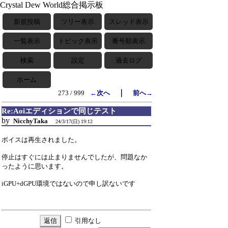
Crystal Dew World総合掲示板
新規投稿
ツリー表示
スレッド表示
一覧表示
トピック表示
番号順表示
検索
設定
過去ログ
ホーム
｜
273 / 999
←次へ
前へ→
Re:Aoiエディションで同じテスト
by
NicchyTaka
24/3/17(日) 19:12
ボイスは再生されました。
停止はすぐには止まりませんでしたが、問題なか
ったように思います。
iGPU+dGPU環境ではないので申し訳ないです
引用なし