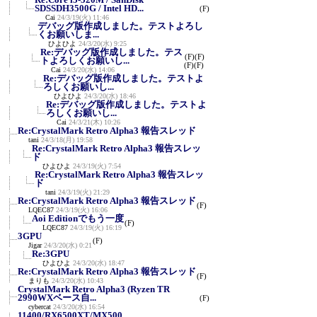
SDSSDH3500G / Intel HD...
(F)
Cai
24/3/19(火) 11:46
デバッグ版作成しました。テストよろし
くお願いしま...
ひよひよ
24/3/20(水) 9:25
Re:デバッグ版作成しました。テス
(F)
(F)
トよろしくお願いし...
(F)
(F)
Cai
24/3/20(水) 14:06
Re:デバッグ版作成しました。テストよ
ろしくお願いし...
ひよひよ
24/3/20(水) 18:46
Re:デバッグ版作成しました。テストよ
ろしくお願いし...
Cai
24/3/21(木) 10:26
Re:CrystalMark Retro Alpha3 報告スレッド
tani
24/3/18(月) 19:58
Re:CrystalMark Retro Alpha3 報告スレッ
ド
ひよひよ
24/3/19(火) 7:54
Re:CrystalMark Retro Alpha3 報告スレッ
ド
tani
24/3/19(火) 21:29
Re:CrystalMark Retro Alpha3 報告スレッド
(F)
LQEC87
24/3/19(火) 16:06
Aoi Editionでもう一度
(F)
LQEC87
24/3/19(火) 16:19
3GPU
(F)
Jigar
24/3/20(水) 0:21
Re:3GPU
ひよひよ
24/3/20(水) 18:47
Re:CrystalMark Retro Alpha3 報告スレッド
(F)
まりも
24/3/20(水) 10:43
CrystalMark Retro Alpha3 (Ryzen TR
2990WXベース自...
(F)
cybercat
24/3/20(水) 16:54
11400/RX6500XT/MX500