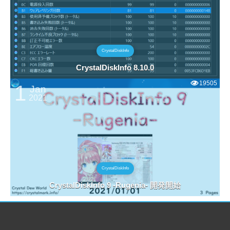
CrystalDiskInfo
CrystalDiskInfo 8.10.0
19505
1
Jan
2021
CrystalDiskInfo
CrystalDiskInfo 9 -Rugenia- 開発開始