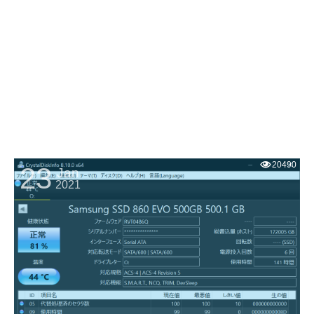
20490
23
Jan
2021