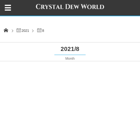
2021
8
2021/8
Month