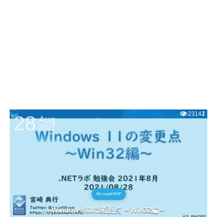
23142
28
Aug
2021
Microsoft MVP
Windows 11の変更点 ～Win32編～