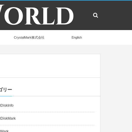
CrystalMark株式会社
English
ゴリー
lDiskInfo
lDiskMark
lMark