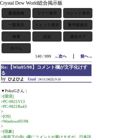
Crystal Dew World総合掲示板
新規投稿
ツリー表示
スレッド表示
一覧表示
トピック表示
番号順表示
検索
設定
過去ログ
ホーム
｜
140 / 999
←次へ
前へ→
Re:【Win95/98】コメント欄が文字化けす
る
by
ひよひよ
Email
24/11/24(日) 9:10
▼PokuGさん：
>[環境]
>PC-9821V13
>PC-9821Ra43
>
>[OS]
>Windows95/98
>
>[現象]
>画面下の赤い蘭にコメントが書けますが、日本語