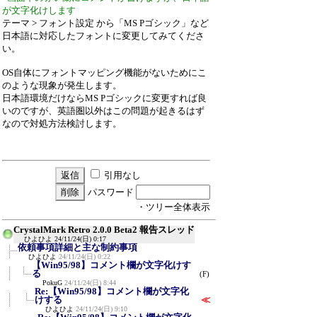
が文字化けします
テーマ > フォント設定 から「MS Pゴシック」など
日本語に対応したフォントに変更してみてくださ
い。
OS自体にフォントマッピング機能がないためにこ
のような現象が発生します。
日本語環境だけならMS Pゴシックに変更すれば良
いのですが、英語圏以外はこの問題が起きるはず
なので対処方法検討します。
引用なし
パスワード
・ツリー全体表示
CrystalMark Retro 2.0.0 Beta2 報告スレッド
ひよひよ
24/11/24(日) 0:17
依頼事項詳細と主な制約事項
ひよひよ
24/11/24(日) 0:22
【Win95/98】コメント欄が文字化けす
る
(F)
PokuG
24/11/24(日) 8:44
Re:【Win95/98】コメント欄が文字化
けする
≪
ひよひよ
24/11/24(日) 9:10