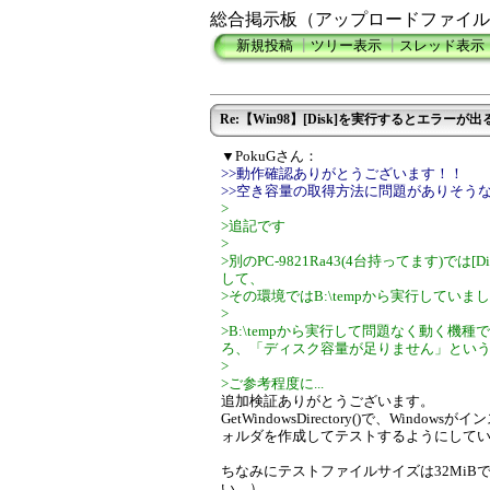
総合掲示板（アップロードファイル
新規投稿
┃
ツリー表示
┃
スレッド表示
Re:【Win98】[Disk]を実行するとエラーが出
▼PokuGさん：
>>動作確認ありがとうございます！！
>>空き容量の取得方法に問題がありそう
>
>追記です
>
>別のPC-9821Ra43(4台持ってます)で
して、
>その環境ではB:\tempから実行していま
>
>B:\tempから実行して問題なく動く機種
ろ、「ディスク容量が足りません」とい
>
>ご参考程度に...
追加検証ありがとうございます。
GetWindowsDirectory()で、Win
ォルダを作成してテストするようにして
ちなみにテストファイルサイズは32Mi
い。）