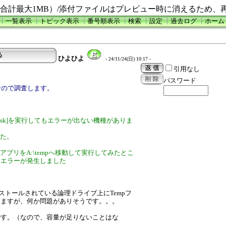
合計最大1MB）/添付ファイルはプレビュー時に消えるため、
┃
一覧表示
┃
トピック表示
┃
番号順表示
┃
検索
┃
設定
┃
過去ログ
┃
ホーム
る
ひよひよ
- 24/11/24(日) 10:17 -
引用なし
パスワード
なので調査します。
は[Disk]を実行してもエラーが出ない機種がありま
した。
でアプリをA:\tempへ移動して実行してみたとこ
うエラーが発生しました
dowsがインストールされている論理ドライブ上にTempフ
いますが、何か問題がありそうです。。。
Bです。（なので、容量が足りないことはな