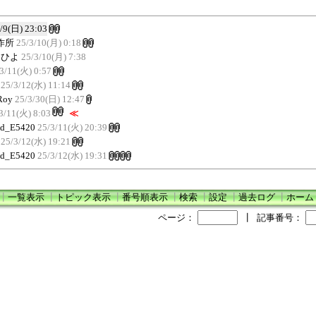
/9(日) 23:03
作所
25/3/10(月) 0:18
よひよ
25/3/10(月) 7:38
3/11(火) 0:57
25/3/12(水) 11:14
Roy
25/3/30(日) 12:47
3/11(火) 8:03
≪
id_E5420
25/3/11(火) 20:39
25/3/12(水) 19:21
id_E5420
25/3/12(水) 19:31
┃
一覧表示
┃
トピック表示
┃
番号順表示
┃
検索
┃
設定
┃
過去ログ
┃
ホーム
ページ：
┃
記事番号：