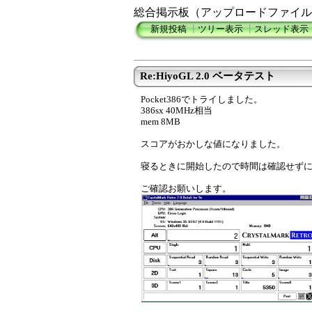
総合掲示板（アップロードファイル
新規投稿
┃
ツリー表示
┃
スレッド表示
Re:HiyoGL 2.0 ベータテスト
Pocket386でトライしました。
386sx 40MHz相当
mem 8MB
スコアがおかしな値になりました。
寝るときに開始したので時間は確認せず
ご確認お願いします。