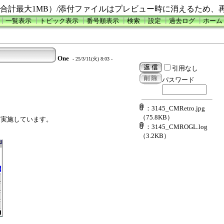
合計最大1MB）/添付ファイルはプレビュー時に消えるため、
┃
一覧表示
┃
トピック表示
┃
番号順表示
┃
検索
┃
設定
┃
過去ログ
┃
ホーム
One
- 25/3/11(火) 8:03 -
引用なし
パスワード
：3145_CMRetro.jpg
（75.8KB）
に実施しています。
：3145_CMROGL.log
（3.2KB）