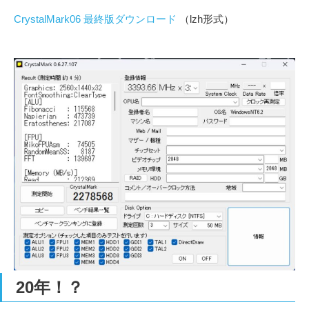
CrystalMark06 最終版ダウンロード
（lzh形式）
20年！？