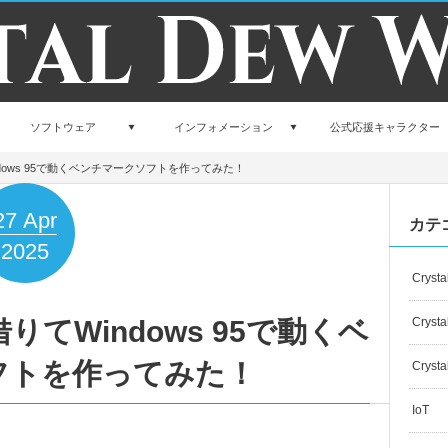
ソフトウェア
インフォメーション
公式応援キャラクター
てWindows 95で動くベンチマークソフトを作ってみた！
27
Apr
カテ
2025
Crysta
力を借りてWindows 95で動くベ
Crysta
フトを作ってみた！
Crysta
IoT