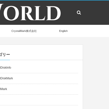
CrystalMark株式会社
English
ゴリー
lDiskInfo
lDiskMark
lMark