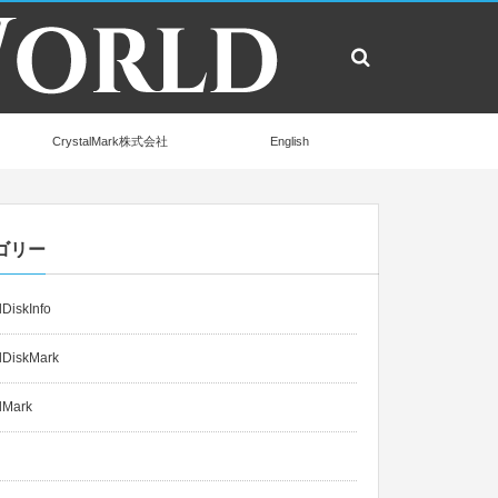
CrystalMark株式会社
English
ゴリー
lDiskInfo
lDiskMark
lMark