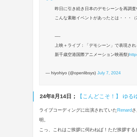
昨日に引き続き日本のデモシーンを再調査
こんな素敵イベントがあったとは・・・（2
—-
上映＋ライブ：「デモシーン」で表現される
新千歳空港国際アニメーション映画祭)
htt
— hiyohiyo (@openlibsys)
July 7, 2024
24年8月14日；
【こんどこそ！】 ゆる
ライブコーディングに出演されていた
Renard
さ
明。
こっ、これはご挨拶に伺わねば！ただ挨拶する