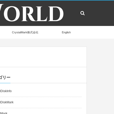
CrystalMark株式会社
English
ゴリー
lDiskInfo
lDiskMark
lMark