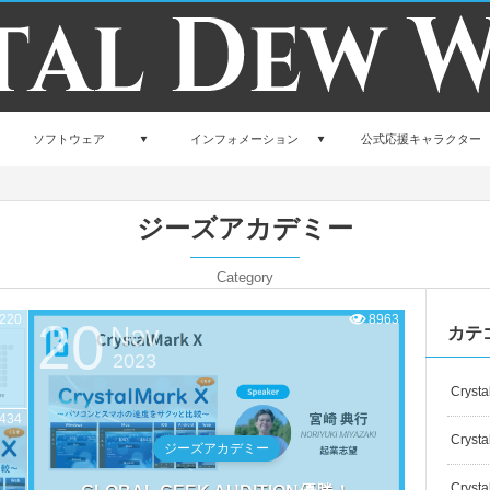
ソフトウェア
インフォメーション
公式応援キャラクター
ジーズアカデミー
Category
220
8963
20
Nov
カテ
2023
Crysta
434
Crysta
ジーズアカデミー
Crysta