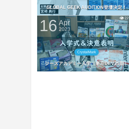
GLOBAL GEEK AUDITION登壇決定！
22
16
Apr
2023
CrystalMark
ジーズアカデミー入学（東京DEV25期）