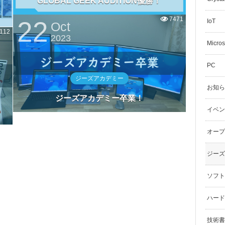
GLOBAL GEEK AUDITION優勝！
7471
22
IoT
Oct
112
2023
Micros
PC
ジーズアカデミー
お知ら
ジーズアカデミー卒業！
イベン
オープ
ジーズ
ソフト
ハード
技術書