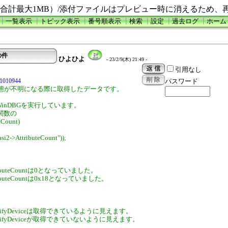
合計最大1MB）/添付ファイルはプレビュー時に消えるため、
┃
一覧表示
┃
トピック表示
┃
番号順表示
┃
検索
┃
設定
┃
過去ログ
┃
ホーム
の件
ひよひよ
- 23/2/9(木) 21:49 -
引用なし
381010944
パスワード
態が不明になる際に取得したデータです。
うにWinDBGを実行しています。
ct関数の
eCount)
si2->AttributeCount"));
ributeCountは0となっていました。
ributeCountは0x18となっていました。
entifyDeviceは取得できているように見えます。
entifyDeviceが取得できていないように見えます。