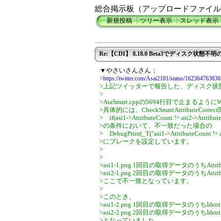
総合掲示板（アップロードファイル
新規投稿
┃
ツリー表示
┃
スレッド表示
Re:【CDI】 8.18.0 Beta3でディスク状態不明
▼やさいさんさん：
>
https://twitter.com/Asai2181/status/1623647638
>上記ツイッターで報告した、ディスク状
>
>AtaSmart.cppの5694行目で止まるよ
>具体的には、CheckSmartAttributeCorre
> if(asi1->AttributeCount != asi2->Attribut
>の条件において、不一致だった場合の
> DebugPrint(_T("asi1->AttributeCount != a
>にブレークを設定しています。
>
>
>asi1-1.png 1回目の取得データのうちAtt
>asi2-1.png 2回目の取得データのうちAtt
>ここで不一致となっています。
>
>このとき、
>asi1-2.png 1回目の取得データのうちId
>asi2-2.png 2回目の取得データのうちId
>となっていました。