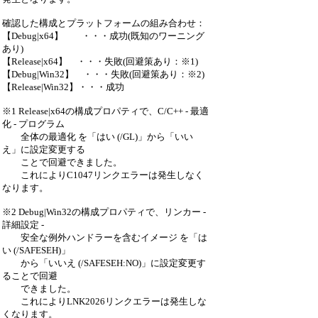
確認した構成とプラットフォームの組み合わせ：
【Debug|x64】 ・・・成功(既知のワーニング
あり)
【Release|x64】 ・・・失敗(回避策あり：※1)
【Debug|Win32】 ・・・失敗(回避策あり：※2)
【Release|Win32】・・・成功
※1 Release|x64の構成プロパティで、C/C++ - 最適
化 - プログラム
全体の最適化 を「はい (/GL)」から「いい
え」に設定変更する
ことで回避できました。
これによりC1047リンクエラーは発生しなく
なります。
※2 Debug|Win32の構成プロパティで、リンカー -
詳細設定 -
安全な例外ハンドラーを含むイメージ を「は
い (/SAFESEH)」
から「いいえ (/SAFESEH:NO)」に設定変更す
ることで回避
できました。
これによりLNK2026リンクエラーは発生しな
くなります。