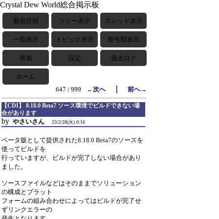
Crystal Dew World総合掲示板
新規投稿
ツリー表示
スレッド表示
一覧表示
トピック表示
番号順表示
検索
設定
過去ログ
ホーム
｜
647 / 999
←次へ
前へ→
【CDI】 8.18.0 Beta7 ソース環境でビルドできない場
合があります
by
やさいさん
23/2/28(火) 0:16
ベータ版として提供された8.18.0 Beta7のソースを
使ってビルドを
行っていますが、ビルドが完了しない場合があり
ました。
ソースファイルなどはそのままでソリューション
の構成とプラット
フォームの組み合わせによってはビルドが完了せ
ずリンクエラーの
発生となります。