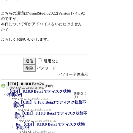
こちらの環境はVisualStudio2022(Version17.4.5)な
のですが、
本件について何かアドバイスをいただけません
か？
よろしくお願いいたします。
引用なし
パスワード
・ツリー全体表示
【CDI】 8.18.0 Beta2a
(F)
(F)
やさいさん
23/2/7(火) 9:07
【CDI】 8.18.0 Beta3でディスク状態
(F)
(F)
(F)
不明の件
(F)
やさいさん
23/2/9(木) 21:02
Re:【CDI】 8.18.0 Beta3でディスク状態不
明の件
ひよひよ
23/2/9(木) 21:49
Re:【CDI】 8.18.0 Beta3でディスク状態不
明の件
やさいさん
23/2/11(土) 21:22
Re:【CDI】 8.18.0 Beta3でディスク状態
不明の件
ひよひよ
23/2/11(土) 22:01