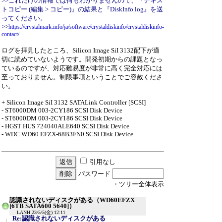
>>これだけの情報では何もわかりませんので、『テキス
トコピー (編集 > コピー)』の結果と『DiskInfo.log』を送
ってください。
>>
https://crystalmark.info/ja/software/crystaldiskinfo/crystaldiskinfo-
contact/
ログを拝見したところ、Silicon Image SiI 3132配下が適
切に読めていないようです。開発初期からの課題となっ
ているのですが、対応難易度が非常に高く完全対応には
至っておりません。制限事項ということでご容赦くださ
い。
+ Silicon Image SiI 3132 SATALink Controller [SCSI]
- ST6000DM 003-2CY186 SCSI Disk Device
- ST6000DM 003-2CY186 SCSI Disk Device
- HGST HUS 724040ALE640 SCSI Disk Device
- WDC WD60 EFZX-68B3FN0 SCSI Disk Device
引用なし
パスワード
・ツリー全体表示
認識されないディスクがある（WD60EFZX
[6TB SATA600 5640]）
LANH
23/5/5(金) 12:11
Re:認識されないディスクがある