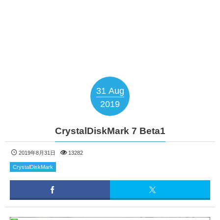
31
Aug
2019
CrystalDiskMark 7 Beta1
2019年8月31日
13282
CrystalDiskMark