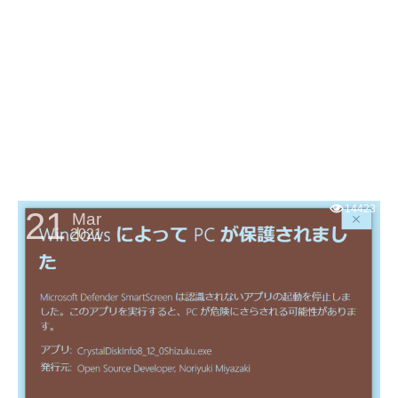
14423
21
Mar
2021