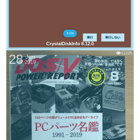
未分類
CrystalDiskInfo 8.12.0
11225
28
Jun
2019