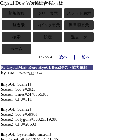
Crystal Dew World総合掲示板
新規投稿
ツリー表示
スレッド表示
一覧表示
トピック表示
番号順表示
検索
設定
過去ログ
ホーム
｜
387 / 999
←次へ
前へ→
Re:CrystalMark Retro HiyoGL Beta2テスト協力依頼
by
EM
24/2/17(土) 13:44
[hiyoGL_Scene1]
Scene1_Score=2925
Scene1_Lines=2478355300
Scene1_CPU=511
[hiyoGL_Scene2]
Scene2_Score=69961
Scene2_Polygons=56325319200
Scene2_CPU=20503
[hiyoGL_SystemInformation]
hiyoGLretro=x64(202402171045)