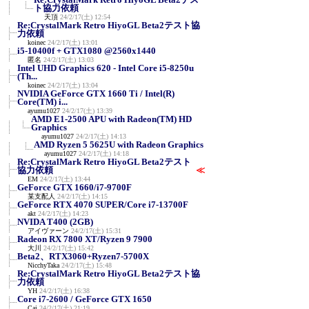
ト協力依頼
天頂
24/2/17(土) 12:54
Re:CrystalMark Retro HiyoGL Beta2テスト協
力依頼
koinec
24/2/17(土) 13:01
i5-10400f + GTX1080 @2560x1440
匿名
24/2/17(土) 13:03
Intel UHD Graphics 620 - Intel Core i5-8250u
(Th...
koinec
24/2/17(土) 13:04
NVIDIA GeForce GTX 1660 Ti / Intel(R)
Core(TM) i...
ayumu1027
24/2/17(土) 13:39
AMD E1-2500 APU with Radeon(TM) HD
Graphics
ayumu1027
24/2/17(土) 14:13
AMD Ryzen 5 5625U with Radeon Graphics
ayumu1027
24/2/17(土) 14:18
Re:CrystalMark Retro HiyoGL Beta2テスト
協力依頼
≪
EM
24/2/17(土) 13:44
GeForce GTX 1660/i7-9700F
某支配人
24/2/17(土) 14:15
GeForce RTX 4070 SUPER/Core i7-13700F
akt
24/2/17(土) 14:23
NVIDA T400 (2GB)
アイヴァーン
24/2/17(土) 15:31
Radeon RX 7800 XT/Ryzen 9 7900
大川
24/2/17(土) 15:42
Beta2、RTX3060+Ryzen7-5700X
NicchyTaka
24/2/17(土) 15:48
Re:CrystalMark Retro HiyoGL Beta2テスト協
力依頼
YH
24/2/17(土) 16:38
Core i7-2600 / GeForce GTX 1650
Cai
24/2/17(土) 21:19