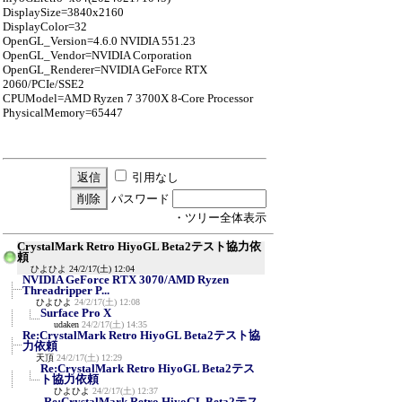
DisplaySize=3840x2160
DisplayColor=32
OpenGL_Version=4.6.0 NVIDIA 551.23
OpenGL_Vendor=NVIDIA Corporation
OpenGL_Renderer=NVIDIA GeForce RTX
2060/PCIe/SSE2
CPUModel=AMD Ryzen 7 3700X 8-Core Processor
PhysicalMemory=65447
引用なし
パスワード
・ツリー全体表示
CrystalMark Retro HiyoGL Beta2テスト協力依
頼
ひよひよ
24/2/17(土) 12:04
NVIDIA GeForce RTX 3070/AMD Ryzen
Threadripper P...
ひよひよ
24/2/17(土) 12:08
Surface Pro X
udaken
24/2/17(土) 14:35
Re:CrystalMark Retro HiyoGL Beta2テスト協
力依頼
天頂
24/2/17(土) 12:29
Re:CrystalMark Retro HiyoGL Beta2テス
ト協力依頼
ひよひよ
24/2/17(土) 12:37
Re:CrystalMark Retro HiyoGL Beta2テス