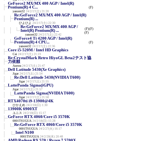
GeForce2 MX/MX 400 AGP / Intel(R)
Pentium(R) 4 C...
(F)
yanorei32
24/2/17(土) 21:20
Re:GeForce2 MX/MX 400 AGP / Intel(R)
Pentium(R) ...
ひよひよ
24/2/17(土) 22:30
Re:GeForce2 MX/MX 400 AGP /
(F)
(F)
Intel(R) Pentium(R) ...
(F)
yanorei32
24/2/17(土) 22:42
GeForce4 Ti 4200 AGP / Intel(R)
Pentium(R) 4 CPU...
(F)
yanorei32
24/2/17(土) 22:36
Core i5-520M / Intel HD Graphics
Cai
24/2/17(土) 21:23
Re:CrystalMark Retro HiyoGL Beta2テスト協
力依頼
Aurora
24/2/17(土) 21:47
Dell Latitude 5430(Xe Graphics)
Jigar
24/2/17(土) 21:54
Re:Dell Latitude 5430(NVIDIA T600)
Jigar
24/2/17(土) 21:55
LattePanda Sigma(iGPU)
Jigar
24/2/17(土) 21:57
LattePanda Sigma(NVIDIA T600)
Jigar
24/2/17(土) 21:58
RTX4070ti i9-13900@4K
ひかえめ
24/2/18(日) 1:30
13900K 6900XT
ユニス
24/2/18(日) 15:17
GeForce RTX 4060/Core i5 3570K
0001TSUGUA
24/2/18(日) 15:28
Re:GeForce RTX 4060/Core i5 3570K
0001TSUGUA
24/2/27(火) 16:17
Intel N100
0001TSUGUA
24/2/28(水) 20:48
AMD Radeon RX 570 / Ryzen 7 5700X