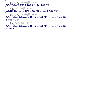
せいじん
24/2/18(日) 16:53
NVIDIA RTX A4000 / i5-11400F
みね
24/2/18(日) 17:59
AMD Radeon RX 470 / Ryzen 5 5600X
せいじん
24/2/18(日) 21:10
NVIDIA GeForce RTX 4060 Ti/Intel Core i7-
13700KF
とも
24/2/18(日) 21:12
NVIDIA GeForce RTX 4060 Ti/Intel Core i7-
9800X
とも
24/2/18(日) 21:31
NVIDIA RTX A2000/Intel Core i5-9500F
とも
24/2/18(日) 21:46
Intel HD Graphics 4000 / Core i5-3210M
せいじん
24/2/18(日) 21:50
ATI MOBILITY RADEON 9000 / Intel Pentium
M proce...
せいじん
24/2/18(日) 22:29
AMD Ryzen Threadripper 2920X / NVIDIA
GeForce RT...
VRZ3
24/2/19(月) 22:46
R7 5700U + (内臓 Radeon) @1920x1080
匿名
24/2/20(火) 9:38
NVIDIA RTX A5000（旧Quadro系）Ryzen9
5900X
TSMplxm6p
24/2/20(火) 22:05
GeForce RTX 4080 / Xeon w7-2475X
Shellius
24/2/21(水) 3:21
FX-8800P＋Radeon RX570＋Win7
aq
24/2/21(水) 22:35
Intel Core-i9 11900H＋内蔵GPU＋Win11 23H2
aq
24/2/21(水) 22:42
Ryzen 9 3900X＋GeForce RTX 2080 SUPER＋
Win11 23H2
aq
24/2/21(水) 22:43
Ryzen 9 6900HX＋内蔵GPU＋Win11 23H2