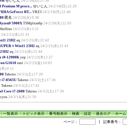
10M
せいじん
24/2/18(日) 21:50
Pentium M proce...
せいじん
24/2/18(日) 22:29
IDIA GeForce RT...
VRZ3
24/2/19(月) 22:46
80
匿名
24/2/20(火) 9:38
yzen9 5900X
TSMplxm6p
24/2/20(火) 22:05
Shellius
24/2/21(水) 3:21
q
24/2/21(水) 22:35
n11 23H2
aq
24/2/21(水) 22:42
0 SUPER＋Win11 23H2
aq
24/2/21(水) 22:43
23H2
aq
24/2/21(水) 22:44
e i9-12900K
yep
24/2/22(木) 2:27
ron G1610
tani
24/2/23(金) 10:03
(木) 0:11
00
Takeno
24/3/2(土) 17:29
e i7-8565U
Takeno
24/3/2(土) 17:36
0
Takeno
24/3/2(土) 17:42
el Core i7-2600
Takeno
24/3/2(土) 17:59
cyou
24/3/14(木) 21:50
┃
一覧表示
┃
トピック表示
┃
番号順表示
┃
検索
┃
設定
┃
過去ログ
┃
ホーム
ページ：
┃
記事番号：