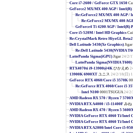
Core i7-2600 / GeForce GTX 1650
Ca
GeForce2 MX/MX 400 AGP / Intel(R) P
Re:GeForce2 MX/MX 400 AGP / Inte
Re:GeForce2 MX/MX 400 AGP / 
GeForce4 Ti 4200 AGP / Intel(R) P
Core i5-520M / Intel HD Graphics
Cai
Re:CrystalMark Retro HiyoGL 
Dell Latitude 5430(Xe Graphics)
Jigar
Re:Dell Latitude 5430(NVIDIA T6
LattePanda Sigma(iGPU)
Jigar
24/2/1
LattePanda Sigma(NVIDIA T600)
RTX4070ti i9-13900@4K
ひかえめ
2
13900K 6900XT
ユニス
24/2/18(日) 1
GeForce RTX 4060/Core i5 3570K
0
Re:GeForce RTX 4060/Core i5 3
Intel N100
0001TSUGUA
24/2/
AMD Radeon RX 570 / Ryzen 7 5700
NVIDIA RTX A4000 / i5-11400F
みね
AMD Radeon RX 470 / Ryzen 5 5600
NVIDIA GeForce RTX 4060 Ti/Intel 
NVIDIA GeForce RTX 4060 Ti/Intel 
NVIDIA RTX A2000/Intel Core i5-95