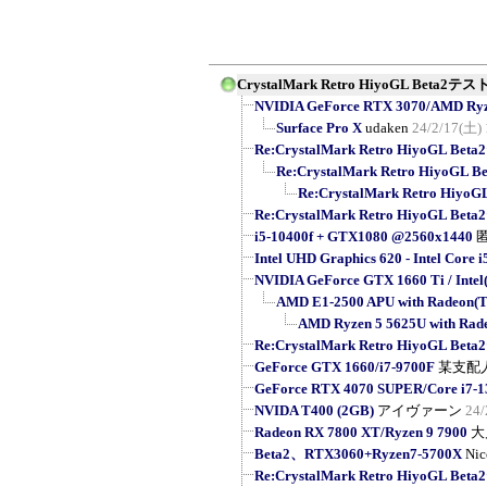
CrystalMark Retro HiyoGL Beta
NVIDIA GeForce RTX 3070/AMD Ryzen
Surface Pro X
udaken
24/2/17(土) 
Re:CrystalMark Retro HiyoGL 
Re:CrystalMark Retro Hiyo
Re:CrystalMark Retro H
Re:CrystalMark Retro HiyoGL 
i5-10400f + GTX1080 @2560x1440
Intel UHD Graphics 620 - Intel Core i
NVIDIA GeForce GTX 1660 Ti / Intel(
AMD E1-2500 APU with Radeon(
AMD Ryzen 5 5625U with Rad
Re:CrystalMark Retro HiyoGL 
GeForce GTX 1660/i7-9700F
某支配
GeForce RTX 4070 SUPER/Core i7-
NVIDA T400 (2GB)
アイヴァーン
24/
Radeon RX 7800 XT/Ryzen 9 7900
大
Beta2、RTX3060+Ryzen7-5700X
Nic
Re:CrystalMark Retro HiyoGL 