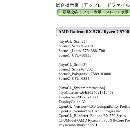
総合掲示板（アップロードファイル
新規投稿
┃
ツリー表示
┃
スレッド表示
AMD Radeon RX 570 / Ryzen 7 570
[hiyoGL_Scene1]
Scene1_Score=52978
Scene1_Lines=57543881700
Scene1_CPU=10935
[hiyoGL_Scene2]
Scene2_Score=24232
Scene2_Polygons=17589183000
Scene2_CPU=6834
[hiyoGL_SystemInformation]
hiyoGLretro=x64(202402171045)
DisplaySize=1920x1080
DisplayColor=32
OpenGL_Version=4.6.0 Compatibility Profil
OpenGL_Vendor=ATI Technologies Inc.
OpenGL_Renderer=Radeon RX 570 Series
CPUModel=AMD Ryzen 7 5700X 8-Core Pro
PhysicalMemory=32681