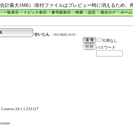
合計最大1MB）/添付ファイルはプレビュー時に消えるため、
┃
一覧表示
┃
トピック表示
┃
番号順表示
┃
検索
┃
設定
┃
過去ログ
┃
ホーム
0X
せいじん
- 24/2/18(日) 16:53 -
引用なし
パスワード
e Context 24.1.1.231127
cessor