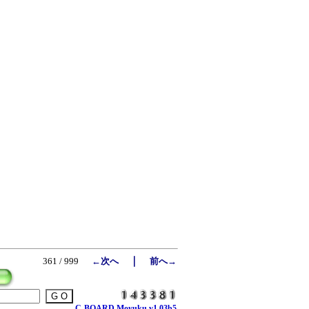
｜
361 / 999
←次へ
前へ→
C-BOARD Moyuku v1.03b5