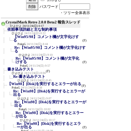
パスワード
・ツリー全体表示
CrystalMark Retro 2.0.0 Beta2 報告スレッド
ひよひよ
24/11/24(日) 0:17
依頼事項詳細と主な制約事項
ひよひよ
24/11/24(日) 0:22
【Win95/98】コメント欄が文字化けす
る
(F)
PokuG
24/11/24(日) 8:44
Re:【Win95/98】コメント欄が文字化けす
る
ひよひよ
24/11/24(日) 9:10
Re:【Win95/98】コメント欄が文字化
けする
(F)
PokuG
24/11/24(日) 9:57
書き込みテスト
(F)
ひよひよ
24/11/24(日) 8:04
Re:書き込みテスト
ひよひよ
24/11/24(日) 8:45
【Win98】[Disk]を実行するとエラーが出る
(F)
PokuG
24/11/24(日) 8:38
Re:【Win98】[Disk]を実行するとエラーが
出る
ひよひよ
24/11/24(日) 9:07
Re:【Win98】[Disk]を実行するとエラーが
出る
PokuG
24/11/24(日) 10:02
Re:【Win98】[Disk]を実行するとエラー
が出る
ひよひよ
24/11/24(日) 10:17
Re:【Win98】[Disk]を実行するとエラ
ーが出る
(F)
PokuG
24/11/25(月) 19:39