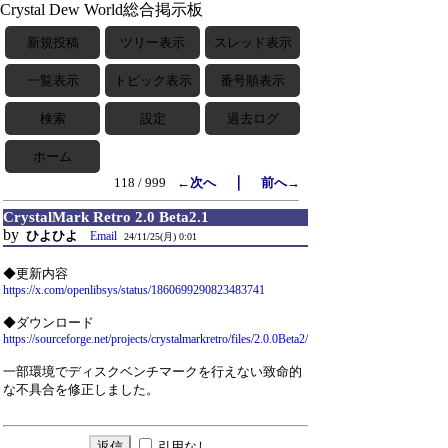
Crystal Dew World総合掲示板
新規投稿
ツリー表示
スレッド表示
一覧表示
トピック表示
番号順表示
検索
設定
過去ログ
ホーム
｜
118 / 999
←次へ
前へ→
CrystalMark Retro 2.0 Beta2.1
by
ひよひよ
Email
24/11/25(月) 0:01
◆更新内容
https://x.com/openlibsys/status/1860699290823483741
◆ダウンロード
https://sourceforge.net/projects/crystalmarkretro/files/2.0.0Beta2/
一部環境でディスクベンチマークを行えない致命的
な不具合を修正しました。
引用なし