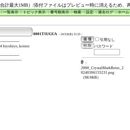
合計最大1MB）/添付ファイルはプレビュー時に消えるため、
┃
一覧表示
┃
トピック表示
┃
番号順表示
┃
検索
┃
設定
┃
過去ログ
┃
ホーム
0001TSUGUA
- 24/3/6(水) 15:55 -
引用なし
-----------------
4 hiyohiyo, koinec
パスワード
-----------------
-------------------
：
2900_CrystalMarkRetro_2
0240306155231.png
（98.9KB）