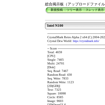
総合掲示板（アップロードファイル
新規投稿
┃
ツリー表示
┃
スレッド表示
Intel N100
-------------------------------------------------------------
CrystalMark Retro Alpha 2 x64 (C) 2004-202
Crystal Dew World:
https://crystalmark.info/
-------------------------------------------------------------
-- Score --------------------------------------------------
Total: 4659
[CPU]
Single: 7405
Multi: 24701
[Disk]
Seq. Read: 7467
Random Read: 430
Seq. Write: 7833
Random Write: 1123
[2D(GDI)]
Text: 7325
Square: 10098
Circle: 8585
Image: 9603
[3D(OpenGL)]