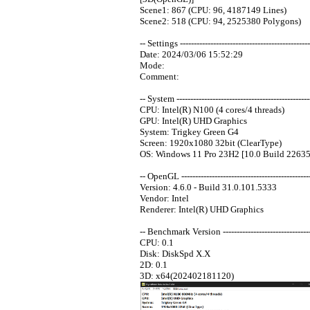
Scene1: 867 (CPU: 96, 4187149 Lines)
Scene2: 518 (CPU: 94, 2525380 Polygons)
-- Settings -----------------------------------------------
Date: 2024/03/06 15:52:29
Mode:
Comment:
-- System -------------------------------------------------
CPU: Intel(R) N100 (4 cores/4 threads)
GPU: Intel(R) UHD Graphics
System: Trigkey Green G4
Screen: 1920x1080 32bit (ClearType)
OS: Windows 11 Pro 23H2 [10.0 Build 22635
-- OpenGL -----------------------------------------------
Version: 4.6.0 - Build 31.0.101.5333
Vendor: Intel
Renderer: Intel(R) UHD Graphics
-- Benchmark Version ----------------------------------
CPU: 0.1
Disk: DiskSpd X.X
2D: 0.1
3D: x64(202402181120)