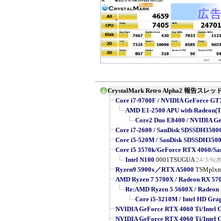
CrystalMark Retro Alpha2 報告スレッ
Core i7-9700F / NVIDIA GeForce GT
AMD E1-2500 APU with Radeon(
Core2 Duo E8400 / NVIDIA G
Core i7-2600 / SanDisk SDSSDH3500G
Core i5-520M / SanDisk SDSSDH3500G 
Core i5 3570k/GeForce RTX 4060/S
Intel N100
0001TSUGUA
24/3/6(水
Ryzen9 5900x／RTX A5000
TSMplx
AMD Ryzen 7 5700X / Radeon RX 57
Re:AMD Ryzen 5 5600X / Radeon
Core i5-3210M / Intel HD Gra
NVIDIA GeForce RTX 4060 Ti/Intel 
NVIDIA GeForce RTX 4060 Ti/Intel 