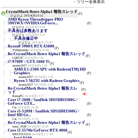
・ツリー全体表示
CrystalMark Retro Alpha1 報告スレッド
(F)
ひよひよ
24/3/4(月) 0:15
AMD Ryzen Threadripper PRO
5995WX+NVIDIA GeForce...
(F)
ひよひよ
24/3/4(月) 0:19
不具合は多数あります
ひよひよ
24/3/4(月) 0:33
不具合修正中
ひよひよ
24/3/4(月) 23:47
Ryzen9 5900X RTX A5000
(F)
TSMplxm6p
24/3/4(月) 0:49
Re:CrystalMark Retro Alpha1 報告スレッド
(F)
LQEC87
24/3/4(月) 1:02
i7-9700F / GTX 1660 Ti
(F)
ayumu1027
24/3/4(月) 1:16
AMD E1-2500 APU with Radeon(TM) HD
Graphics
(F)
ayumu1027
24/3/4(月) 1:35
Ryzen 5 5625U with Radeon Graphics
(F)
ayumu1027
24/3/4(月) 2:43
Re:CrystalMark Retro Alpha1 報告スレ
(F)
ッド
≪
KumaPC
24/3/4(月) 1:17
Core i7-2600 / SanDisk SDSSDH3500G /
GeForce GTX...
(F)
Cai
24/3/4(月) 11:00
Core i5-520M / SanDisk SDSSDH3500G /
Intel HD Gr...
(F)
Cai
24/3/4(月) 11:11
Re:CrystalMark Retro Alpha1 報告スレッド
(F)
tomo_9180
24/3/4(月) 13:29
Core i5 3570k/GeForce RTX 4060
(F)
0001TSUGUA
24/3/4(月) 17:44
Intel N100