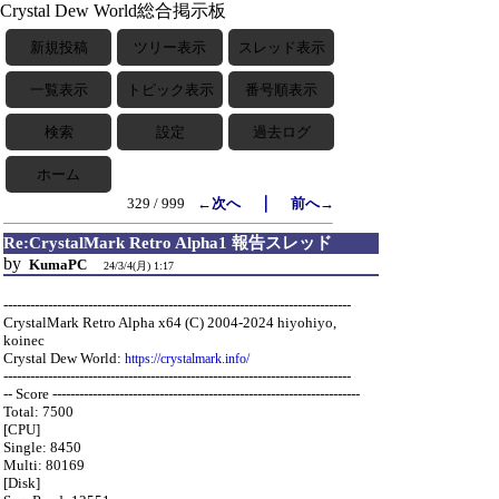
Crystal Dew World総合掲示板
新規投稿
ツリー表示
スレッド表示
一覧表示
トピック表示
番号順表示
検索
設定
過去ログ
ホーム
｜
329 / 999
←次へ
前へ→
Re:CrystalMark Retro Alpha1 報告スレッド
by
KumaPC
24/3/4(月) 1:17
------------------------------------------------------------------------------
CrystalMark Retro Alpha x64 (C) 2004-2024 hiyohiyo,
koinec
Crystal Dew World:
https://crystalmark.info/
------------------------------------------------------------------------------
-- Score ---------------------------------------------------------------------
Total: 7500
[CPU]
Single: 8450
Multi: 80169
[Disk]