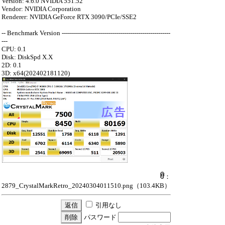
Version: 4.6.0 NVIDIA 551.52
Vendor: NVIDIA Corporation
Renderer: NVIDIA GeForce RTX 3090/PCIe/SSE2
-- Benchmark Version ------------------------------------------------------
---
CPU: 0.1
Disk: DiskSpd X.X
2D: 0.1
3D: x64(202402181120)
：
2879_CrystalMarkRetro_20240304011510.png
（103.4KB）
引用なし
パスワード