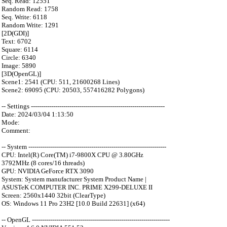
Seq. Read: 12551
Random Read: 1758
Seq. Write: 6118
Random Write: 1291
[2D(GDI)]
Text: 6702
Square: 6114
Circle: 6340
Image: 5890
[3D(OpenGL)]
Scene1: 2541 (CPU: 511, 21600268 Lines)
Scene2: 69095 (CPU: 20503, 557416282 Polygons)
-- Settings ------------------------------------------------------------------
Date: 2024/03/04 1:13:50
Mode:
Comment:
-- System --------------------------------------------------------------------
CPU: Intel(R) Core(TM) i7-9800X CPU @ 3.80GHz
3792MHz (8 cores/16 threads)
GPU: NVIDIA GeForce RTX 3090
System: System manufacturer System Product Name |
ASUSTeK COMPUTER INC. PRIME X299-DELUXE II
Screen: 2560x1440 32bit (ClearType)
OS: Windows 11 Pro 23H2 [10.0 Build 22631] (x64)
-- OpenGL --------------------------------------------------------------------