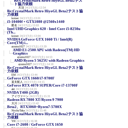
Re:CrystalMark Retro HiyoGL Beta2テス
ト協力依頼
天頂
24/2/17(土) 12:54
Re:CrystalMark Retro HiyoGL Beta2テスト協
力依頼
koinec
24/2/17(土) 13:01
i5-10400f + GTX1080 @2560x1440
匿名
24/2/17(土) 13:03
Intel UHD Graphics 620 - Intel Core i5-8250u
(Th...
koinec
24/2/17(土) 13:04
NVIDIA GeForce GTX 1660 Ti / Intel(R)
Core(TM) i...
ayumu1027
24/2/17(土) 13:39
AMD E1-2500 APU with Radeon(TM) HD
Graphics
ayumu1027
24/2/17(土) 14:13
AMD Ryzen 5 5625U with Radeon Graphics
ayumu1027
24/2/17(土) 14:18
Re:CrystalMark Retro HiyoGL Beta2テスト協
力依頼
EM
24/2/17(土) 13:44
GeForce GTX 1660/i7-9700F
某支配人
24/2/17(土) 14:15
GeForce RTX 4070 SUPER/Core i7-13700F
akt
24/2/17(土) 14:23
NVIDA T400 (2GB)
アイヴァーン
24/2/17(土) 15:31
Radeon RX 7800 XT/Ryzen 9 7900
大川
24/2/17(土) 15:42
Beta2、RTX3060+Ryzen7-5700X
NicchyTaka
24/2/17(土) 15:48
Re:CrystalMark Retro HiyoGL Beta2テスト協
力依頼
YH
24/2/17(土) 16:38
Core i7-2600 / GeForce GTX 1650