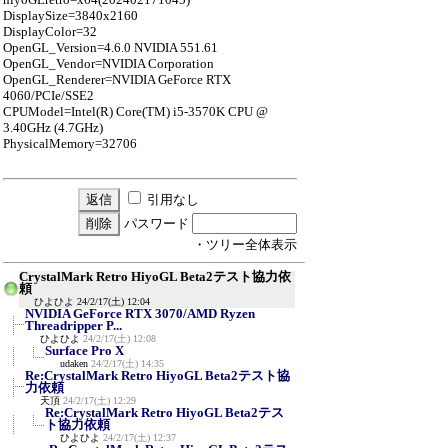
DisplaySize=3840x2160
DisplayColor=32
OpenGL_Version=4.6.0 NVIDIA 551.61
OpenGL_Vendor=NVIDIA Corporation
OpenGL_Renderer=NVIDIA GeForce RTX
4060/PCIe/SSE2
CPUModel=Intel(R) Core(TM) i5-3570K CPU @
3.40GHz (4.7GHz)
PhysicalMemory=32706
引用なし
パスワード
・ツリー全体表示
CrystalMark Retro HiyoGL Beta2テスト協力依
頼
ひよひよ
24/2/17(土) 12:04
NVIDIA GeForce RTX 3070/AMD Ryzen
Threadripper P...
ひよひよ
24/2/17(土) 12:08
Surface Pro X
udaken
24/2/17(土) 14:35
Re:CrystalMark Retro HiyoGL Beta2テスト協
力依頼
天頂
24/2/17(土) 12:29
Re:CrystalMark Retro HiyoGL Beta2テス
ト協力依頼
ひよひよ
24/2/17(土) 12:37