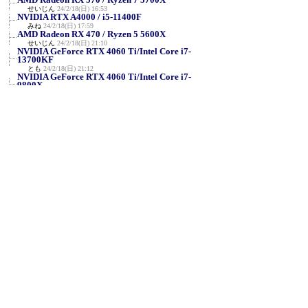
せいじん
24/2/18(日) 16:53
NVIDIA RTX A4000 / i5-11400F
みね
24/2/18(日) 17:59
AMD Radeon RX 470 / Ryzen 5 5600X
せいじん
24/2/18(日) 21:10
NVIDIA GeForce RTX 4060 Ti/Intel Core i7-
13700KF
とも
24/2/18(日) 21:12
NVIDIA GeForce RTX 4060 Ti/Intel Core i7-
9800X
とも
24/2/18(日) 21:31
NVIDIA RTX A2000/Intel Core i5-9500F
とも
24/2/18(日) 21:46
Intel HD Graphics 4000 / Core i5-3210M
せいじん
24/2/18(日) 21:50
ATI MOBILITY RADEON 9000 / Intel Pentium
M proce...
せいじん
24/2/18(日) 22:29
AMD Ryzen Threadripper 2920X / NVIDIA
GeForce RT...
VRZ3
24/2/19(月) 22:46
R7 5700U + (内臓 Radeon) @1920x1080
匿名
24/2/20(火) 9:38
NVIDIA RTX A5000（旧Quadro系）Ryzen9
5900X
TSMplxm6p
24/2/20(火) 22:05
GeForce RTX 4080 / Xeon w7-2475X
Shellius
24/2/21(水) 3:21
FX-8800P＋Radeon RX570＋Win7
aq
24/2/21(水) 22:35
Intel Core-i9 11900H＋内蔵GPU＋Win11 23H2
aq
24/2/21(水) 22:42
Ryzen 9 3900X＋GeForce RTX 2080 SUPER＋
Win11 23H2
aq
24/2/21(水) 22:43
Ryzen 9 6900HX＋内蔵GPU＋Win11 23H2