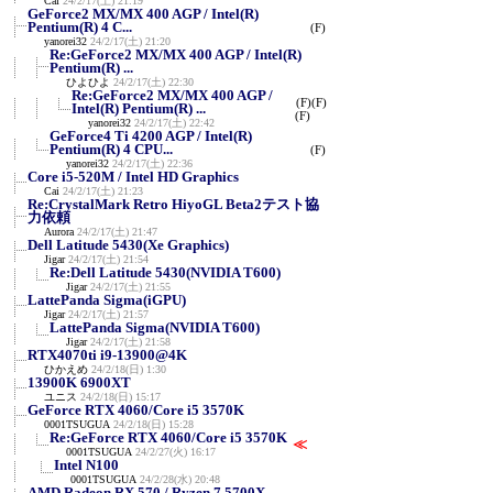
Cai
24/2/17(土) 21:19
GeForce2 MX/MX 400 AGP / Intel(R)
Pentium(R) 4 C...
(F)
yanorei32
24/2/17(土) 21:20
Re:GeForce2 MX/MX 400 AGP / Intel(R)
Pentium(R) ...
ひよひよ
24/2/17(土) 22:30
Re:GeForce2 MX/MX 400 AGP /
(F)
(F)
Intel(R) Pentium(R) ...
(F)
yanorei32
24/2/17(土) 22:42
GeForce4 Ti 4200 AGP / Intel(R)
Pentium(R) 4 CPU...
(F)
yanorei32
24/2/17(土) 22:36
Core i5-520M / Intel HD Graphics
Cai
24/2/17(土) 21:23
Re:CrystalMark Retro HiyoGL Beta2テスト協
力依頼
Aurora
24/2/17(土) 21:47
Dell Latitude 5430(Xe Graphics)
Jigar
24/2/17(土) 21:54
Re:Dell Latitude 5430(NVIDIA T600)
Jigar
24/2/17(土) 21:55
LattePanda Sigma(iGPU)
Jigar
24/2/17(土) 21:57
LattePanda Sigma(NVIDIA T600)
Jigar
24/2/17(土) 21:58
RTX4070ti i9-13900@4K
ひかえめ
24/2/18(日) 1:30
13900K 6900XT
ユニス
24/2/18(日) 15:17
GeForce RTX 4060/Core i5 3570K
0001TSUGUA
24/2/18(日) 15:28
Re:GeForce RTX 4060/Core i5 3570K
≪
0001TSUGUA
24/2/27(火) 16:17
Intel N100
0001TSUGUA
24/2/28(水) 20:48
AMD Radeon RX 570 / Ryzen 7 5700X