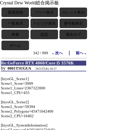
Crystal Dew World総合掲示板
新規投稿
ツリー表示
スレッド表示
一覧表示
トピック表示
番号順表示
検索
設定
過去ログ
ホーム
｜
342 / 999
←次へ
前へ→
Re:GeForce RTX 4060/Core i5 3570K
by
0001TSUGUA
24/2/27(火) 16:17
[hiyoGL_Scene1]
Scene1_Score=3009
Scene1_Lines=2367322000
Scene1_CPU=455
[hiyoGL_Scene2]
Scene2_Score=59394
Scene2_Polygons=45471642400
Scene2_CPU=16402
[hiyoGL_SystemInformation]
hiyoGLretro=x64(202402171045)