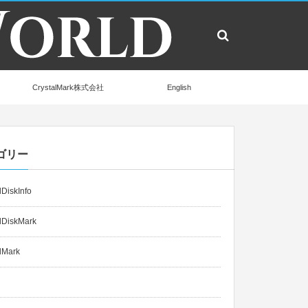
CrystalMark株式会社
English
ゴリー
lDiskInfo
lDiskMark
lMark