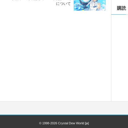
について
購読
© 1998-2026
Crystal Dew World [ja]