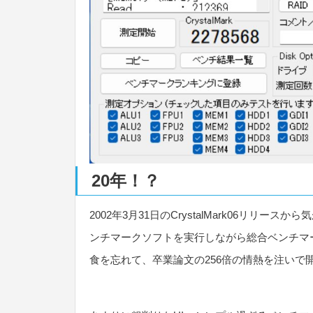
20年！？
2002年3月31日のCrystalMark06リリ
ンチマークソフトを実行しながら総合ベンチマ
食を忘れて、卒業論文の256倍の情熱を注いで