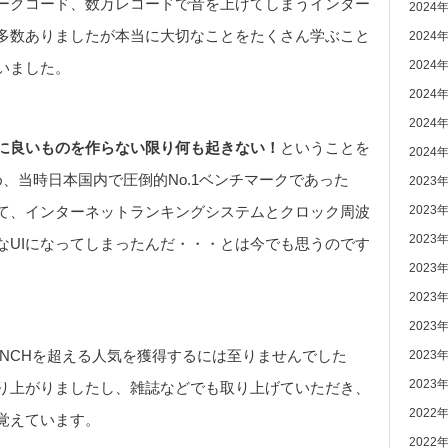
マークコード、数万レコードで音を上げてしまうインター
2024
多数ありましたが本当に大切なことをたくさん学ぶこと
2024
2024
いました。
2024
2024
に良いものを作らない限り何も起きない！
ということを
2024
、当時日本国内で圧倒的No.1ベンチマークであった
2023
2023
て、インターネットランキングシステムとクロック周波
2023
なUIになってしまったんだ・・・とは今でも思うのです
2023
2023
2023
HDBENCHを超える人気を獲得するには至りませんでした
2023
2023
り上がりましたし、雑誌などでも取り上げていただき、
2022
覚えています。
2022