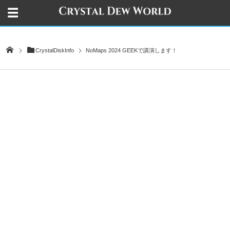
CrystalDiskInfo
NoMaps 2024 GEEKで講演します！