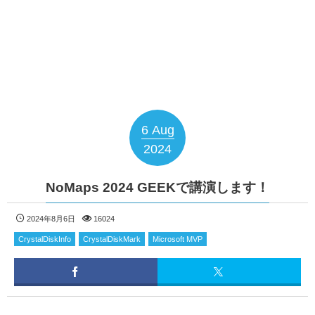
6
Aug
2024
NoMaps 2024 GEEKで講演します！
2024年8月6日
16024
CrystalDiskInfo
CrystalDiskMark
Microsoft MVP